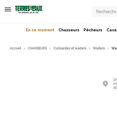
Aller au contenu principal
En ce moment
Chasseurs
Pêcheurs
Caval
Accueil
CHASSEURS
Cuissardes et waders
Waders
Wa
Ch
ma
di