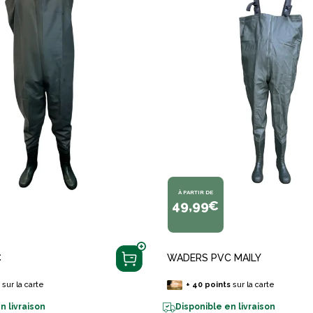
À PARTIR DE
49,99€
C
WADERS PVC MAILY
s
sur la carte
+
40
points
sur la carte
n livraison
Disponible en livraison