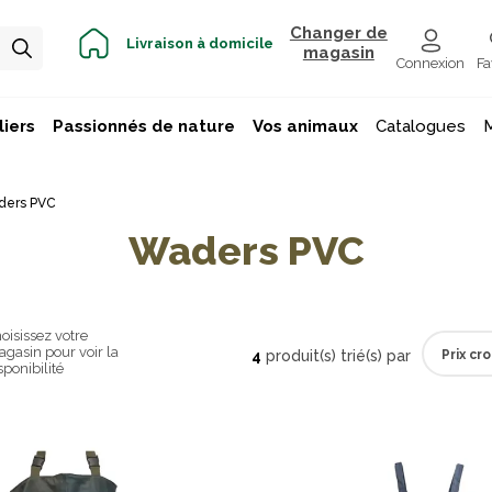
Changer de
Livraison à domicile
magasin
Connexion
Fa
iers
Passionnés de nature
Vos animaux
Catalogues
ders PVC
Waders PVC
oisissez votre
gasin pour voir la
4
produit(s) trié(s) par
sponibilité