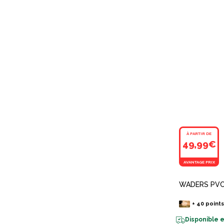
À PARTIR DE
49,99€
AVANTAGE PRIX
WADERS PV
+
40
point
Disponible e