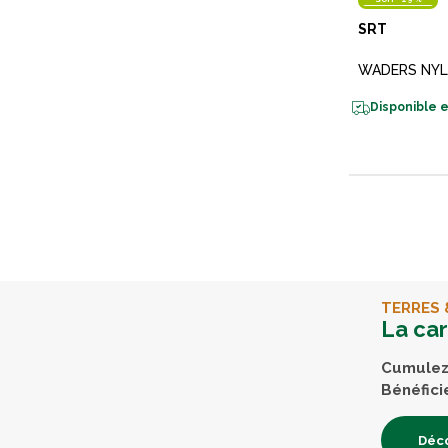
SRT
WADERS NYL
Disponible e
TERRES 
La ca
Cumulez 
Bénéfici
Déco