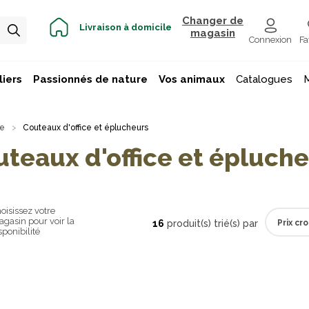
Changer de
Livraison à domicile
magasin
Connexion
Fa
iers
Passionnés de nature
Vos animaux
Catalogues
ne
Couteaux d'office et éplucheurs
teaux d'office et épluch
oisissez votre
gasin pour voir la
16
produit(s) trié(s) par
sponibilité