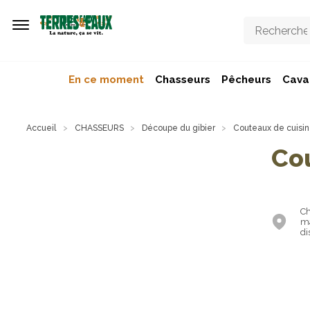
Aller au contenu principal
En ce moment
Chasseurs
Pêcheurs
Caval
Accueil
CHASSEURS
Découpe du gibier
Couteaux de cuisi
Cou
Ch
ma
di