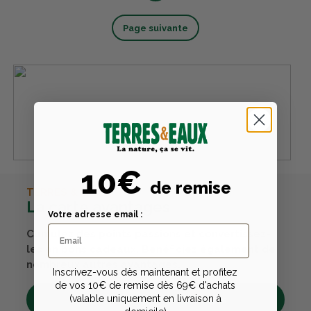
Page suivante
10€
de remise
TERRES & EAUX
La carte avantages
Votre adresse email :
Cumulez des points passions et convertissez-
les en bons cadeaux. Bénéficiez également de
nombreux autres avantages.
Inscrivez-vous dès maintenant et profitez
de vos 10€ de remise dès 69€ d'achats
(valable uniquement en livraison à
Découvrez tous ses avantages