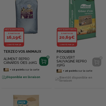
PRIX QUANTITATIFS
PRIX QUANTITATIFS
À PARTIR DE
À PARTIR DE
16,19€
20,69€
L'UNITÉ PAR 36
L'UNITÉ PAR 36
TERZEO VOS ANIMAUX
PROGIBIER
P COLVERT
ALIMENT REPRO
SAUVAGINE REPRO
CANARDS OIES 20KG
25KG
+
10
points
sur la carte
+
20
points
sur la carte
Disponible en livraison
Bientôt disponible en
livraison