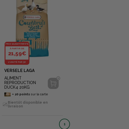
PRIX QUANTITATIFS
À PARTIR DE
21,59€
L'UNITÉ PAR 36
VERSELE LAGA
ALIMENT
REPRODUCTION
DUCK4 20KG
+
20
points
sur la carte
Bientôt disponible en
livraison
1