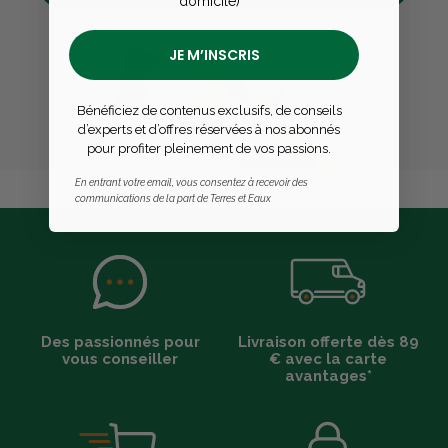
domicile)
JE M’INSCRIS
Bénéficiez de contenus exclusifs, de conseils
d’experts et d’offres réservées à nos abonnés
pour profiter pleinement de vos passions.
En entrant votre email, vous consentez à recevoir des
communications de la part de Terres et Eaux
Des passionnés pour
Livraison offerte dès 89
vous conseiller
€ avec la carte
avantages*