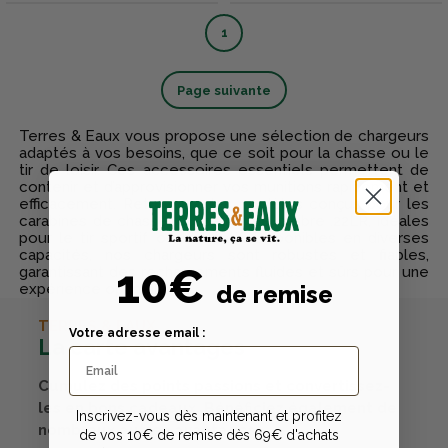
1
Page suivante
Terres & Eaux vous propose une sélection de chargeurs
adaptés à vos besoins, que ce soit pour la chasse ou le
tir de loisir. Ces accessoires essentiels permettent de
contenir et d’approvisionner vos munitions rapidement et
efficacement. Retrouvez des modèles conçus pour les
carabines de chasse, ou celles de calibre .22LR, idéales
pour le tir sportif ou récréatif. Disponibles en diverses
capacités, nos chargeurs sont robustes et fiables,
10€
garantissant des rechargements fluides et sûrs pour une
de remise
expérience optimale.
TERRES & EAUX
Votre adresse email :
La carte avantages
Cumulez des points passions et convertissez-
les en bons cadeaux. Bénéficiez également de
Inscrivez-vous dès maintenant et profitez
nombreux autres avantages.
de vos 10€ de remise dès 69€ d'achats