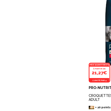
PRIX QUANTITATIFS
À PARTIR DE
21,27€
L'UNITÉ PAR 4
PRO-NUTRI
CROQUETTES
ADULT
+
20
points