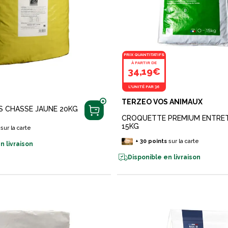
PRIX QUANTITATIFS
À PARTIR DE
34,19€
L'UNITÉ PAR 36
TERZEO VOS ANIMAUX
 CHASSE JAUNE 20KG
CROQUETTE PREMIUM ENTRET
15KG
sur la carte
+
30
points
sur la carte
n livraison
Disponible en livraison