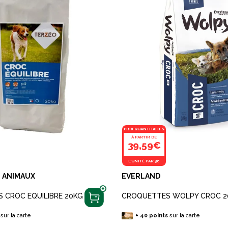
PRIX QUANTITATIFS
À PARTIR DE
39,59€
L'UNITÉ PAR 36
 ANIMAUX
EVERLAND
 CROC EQUILIBRE 20KG
CROQUETTES WOLPY CROC 2
sur la carte
+
40
points
sur la carte