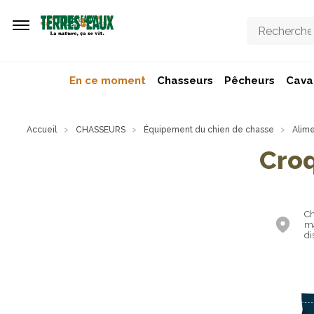
Aller au contenu principal
En ce moment
Chasseurs
Pêcheurs
Caval
Accueil
CHASSEURS
Équipement du chien de chasse
Alime
Croq
Ch
ma
di