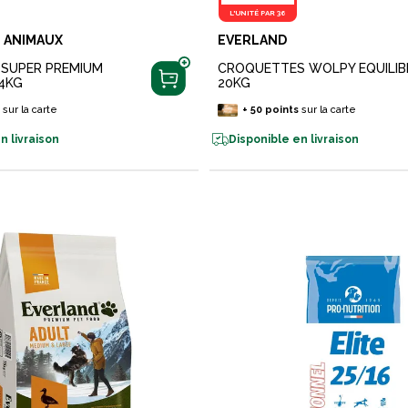
L'UNITÉ PAR 36
 ANIMAUX
EVERLAND
SUPER PREMIUM
CROQUETTES WOLPY EQUILIB
4KG
20KG
s
sur la carte
+
50
points
sur la carte
n livraison
Disponible en livraison