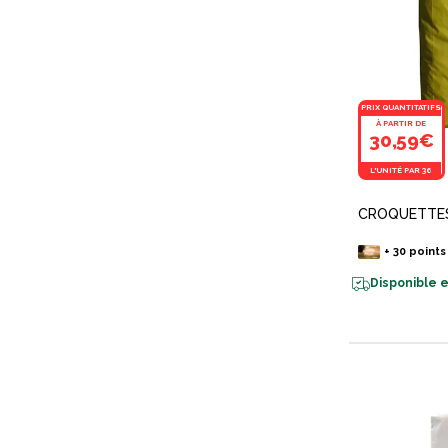
PRIX QUANTITATIFS
À PARTIR DE
30,59€
L'UNITÉ PAR 36
CROQUETTES
+
30
points
Disponible e