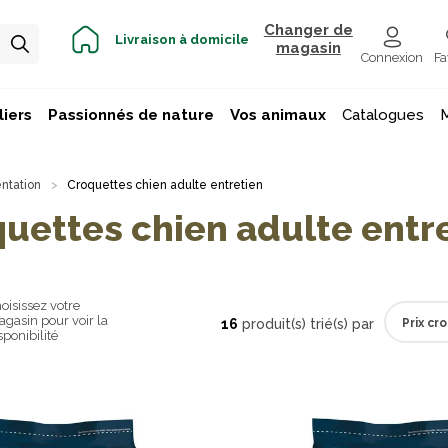
Changer de
Livraison à domicile
magasin
Connexion
Fa
iers
Passionnés de nature
Vos animaux
Catalogues
ntation
Croquettes chien adulte entretien
uettes chien adulte entr
oisissez votre
gasin pour voir la
16
produit(s) trié(s) par
sponibilité