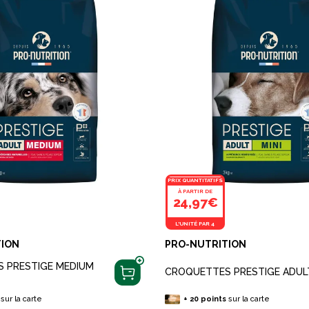
PRIX QUANTITATIFS
À PARTIR DE
24,97€
L'UNITÉ PAR 4
TION
PRO-NUTRITION
 PRESTIGE MEDIUM
CROQUETTES PRESTIGE ADULT
sur la carte
+
20
points
sur la carte