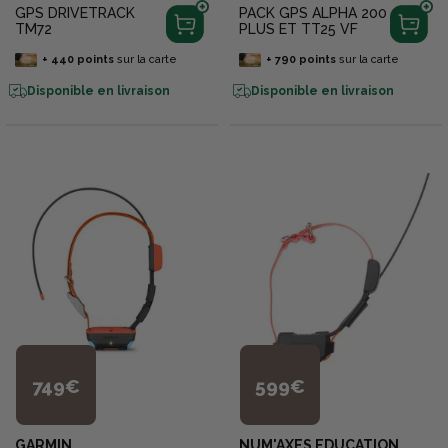
GPS DRIVETRACK
PACK GPS ALPHA 200
TM72
PLUS ET TT25 VF
+
440
points
sur la carte
+
790
points
sur la carte
Disponible en livraison
Disponible en livraison
749€
599€
GARMIN
NUM'AXES EDUCATION