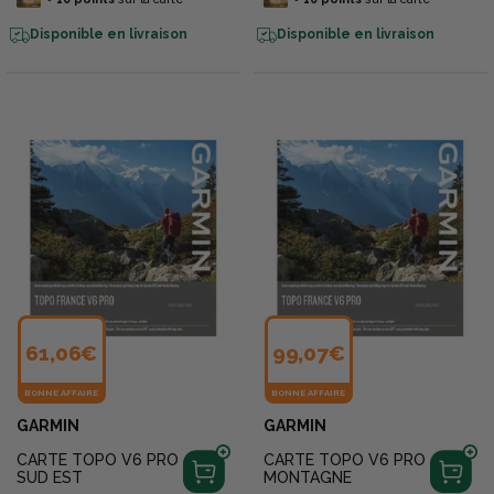
Disponible en livraison
Disponible en livraison
61,06€
99,07€
BONNE AFFAIRE
BONNE AFFAIRE
GARMIN
GARMIN
CARTE TOPO V6 PRO
CARTE TOPO V6 PRO
SUD EST
MONTAGNE