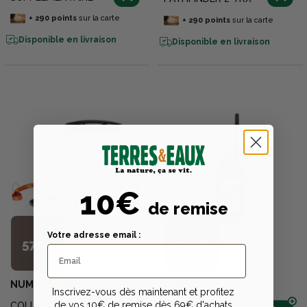
+
290
points
sur la carte
+
290
points
sur la carte
Disponible en livraison
Disponible en livraison
10€
de remise
Votre adresse email :
579€
599€
NUM'AXES EDUCATION
GARMIN
Inscrivez-vous dès maintenant et profitez
de vos 10€ de remise dès 69€ d'achats
COLLIER ENSEMBLE
TELECOMMANDE GPS