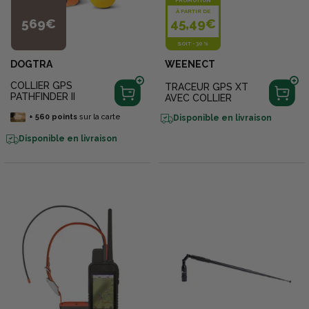
À PARTIR DE
569€
45,49€
SOIT
-
30 %
DOGTRA
WEENECT
COLLIER GPS
TRACEUR GPS XT
PATHFINDER II
AVEC COLLIER
+
560
points
sur la carte
Disponible en livraison
Disponible en livraison