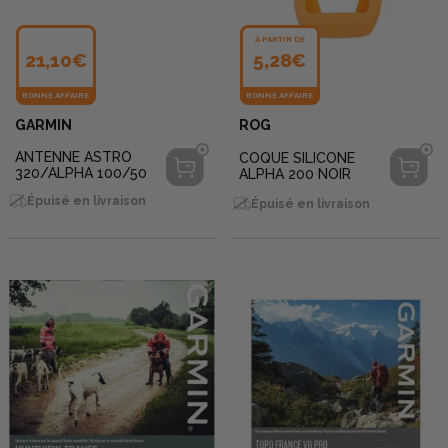
À PARTIR DE
21,10€
5,28€
BONNE AFFAIRE
BONNE AFFAIRE
GARMIN
ROG
ANTENNE ASTRO
COQUE SILICONE
320/ALPHA 100/50
ALPHA 200 NOIR
Épuisé en livraison
Épuisé en livraison