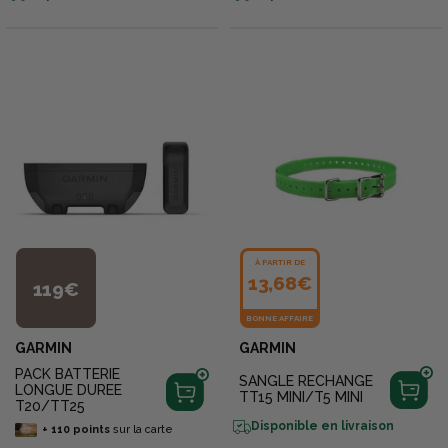
À PARTIR DE
13,68€
119€
BONNE AFFAIRE
GARMIN
GARMIN
PACK BATTERIE
SANGLE RECHANGE
LONGUE DUREE
TT15 MINI/T5 MINI
T20/TT25
Disponible en livraison
+
110
points
sur la carte