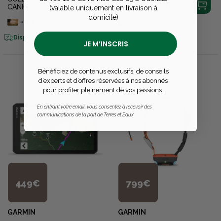
CANICOM GPS 2
ALPHA 200 PLUS VF
(valable uniquement en livraison à
domicile)
+
570
points
sur la carte
+
590
points
sur la carte
Disponible en livraison
Disponible en livraison
JE M’INSCRIS
Bénéficiez de contenus exclusifs, de conseils
d’experts et d’offres réservées à nos abonnés
pour profiter pleinement de vos passions.
En entrant votre email, vous consentez à recevoir des
communications de la part de Terres et Eaux
449€
799€
GARMIN
GARMIN