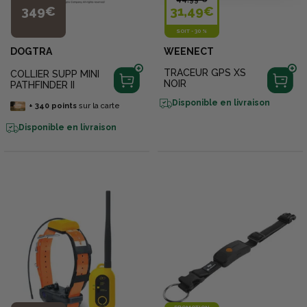
349€
31,49€
SOIT
-
30 %
DOGTRA
WEENECT
TRACEUR GPS XS
COLLIER SUPP MINI
NOIR
PATHFINDER II
Disponible en livraison
+
340
points
sur la carte
Disponible en livraison
PROMOTION