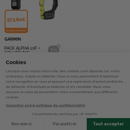
573,60€
BONNE AFFAIRE
GARMIN
PACK ALPHA 10F +
COLLIER T5F
Épuisé en livraison
Cookies
Lorsque vous visitez notre site, des cookies sont déposés sur votre
ordinateur, mobile ou tablette. Ceux-ci nous permettent d'optimiser
1
votre navigation en vous proposant une expérience d'achat améliorée,
de détecter d'éventuels problèmes et d'y remédier. Nous vous
laissons le choix de paramétrer votre consentement aux différents
Page suivante
cookies.
Consulter notre politique de confidentialité
Suivez vos chiens de chasse en toute sérénité avec nos
colliers de repérage et de localisation GPS.
Consentements certifiés par
Filtres
Spécialement conçus pour les chiens d'arrêt et les
Non merci
Paramétrer
Tout accepter
chiens courants, ces dispositifs vous permettent de
suivre leurs déplacements en temps réel. Que ce soit