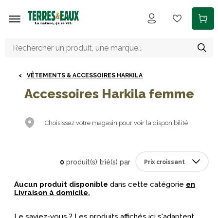
Aller au contenu principal
VÊTEMENTS & ACCESSOIRES HARKILA
Accessoires Harkila femme
Choisissez votre magasin pour voir la disponibilité
0
produit(s) trié(s) par
Aucun produit disponible
dans cette catégorie
en
Livraison à domicile.
Le saviez-vous ? Les produits affichés ici s'adaptent