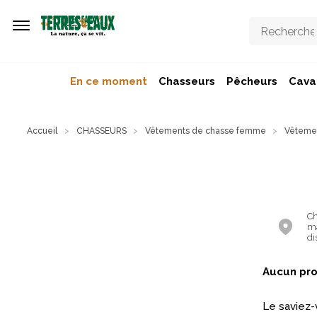
Aller au contenu principal
En ce moment
Chasseurs
Pêcheurs
Caval
Accueil
CHASSEURS
Vêtements de chasse femme
Vêtemen
Ch
ma
di
Aucun pro
Le saviez-