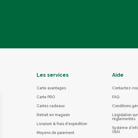
Les services
Aide
Carte avantages
Contactez-no
Carte PRO
FAQ
Cartes cadeaux
Conditions gé
Retrait en magasin
Législation sur
réglementés
Livraison & frais d'expédition
Système d’info
(SIA)
Moyens de paiement