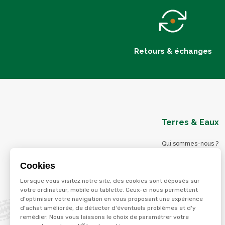
Retours & échanges
Terres & Eaux
Qui sommes-nous ?
Blog
Cookies
Nos magasins
Lorsque vous visitez notre site, des cookies sont déposés sur
Nos services
votre ordinateur, mobile ou tablette. Ceux-ci nous permettent
d'optimiser votre navigation en vous proposant une expérience
Nos offres d'emploi
d'achat améliorée, de détecter d'éventuels problèmes et d'y
Catalogues en ligne
remédier. Nous vous laissons le choix de paramétrer votre