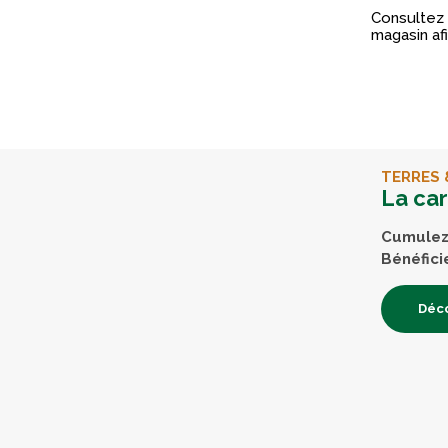
Consultez 
magasin afi
TERRES 
La ca
Cumulez 
Bénéfici
Déco