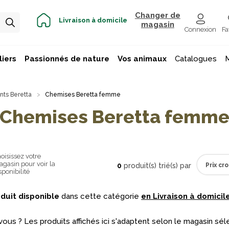
Changer de
Livraison à domicile
magasin
Connexion
Fa
iers
Passionnés de nature
Vos animaux
Catalogues
ts Beretta
Chemises Beretta femme
Chemises Beretta femm
oisissez votre
gasin pour voir la
0
produit(s) trié(s) par
sponibilité
duit disponible
dans cette catégorie
en Livraison à domicile
vous ? Les produits affichés ici s'adaptent selon le magasin sél