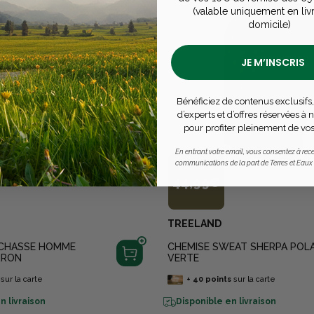
(valable uniquement en liv
domicile)
JE M’INSCRIS
Bénéficiez de contenus exclusifs,
d’experts et d’offres réservées à
pour profiter pleinement de vos
En entrant votre email, vous consentez à rece
communications de la part de Terres et Eaux
À PARTIR DE
44,99€
TREELAND
 CHASSE HOMME
CHEMISE SWEAT SHERPA POLA
RRON
VERTE
sur la carte
+
40
points
sur la carte
n livraison
Disponible en livraison