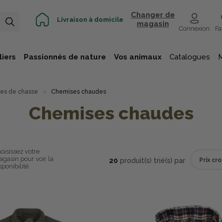
Changer de
Livraison à domicile
magasin
Connexion
Fa
iers
Passionnés de nature
Vos animaux
Catalogues
es de chasse
Chemises chaudes
Chemises chaudes
oisissez votre
gasin pour voir la
20
produit(s) trié(s) par
sponibilité