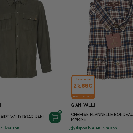
À PARTIR DE
23,88€
BONNE AFFAIRE
N
GIANI VALLI
CHEMISE FLANNELLE BORDEA
AIRE WILD BOAR KAKI
MARINE
n livraison
Disponible en livraison