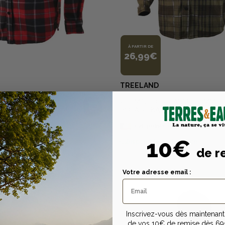
À PARTIR DE
26,99€
TREELAND
 CHASSE HOMME
CHEMISE DE CHASSE HOMME
UGE
POLAIRE KAKI
sur la carte
+
20
points
sur la carte
10€
n livraison
Disponible en livraison
de r
Votre adresse email :
Inscrivez-vous dès maintenant 
de vos 10€ de remise dès 69