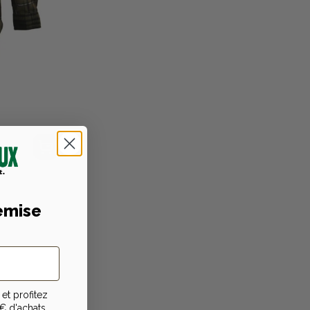
emise
et profitez
€ d'achats