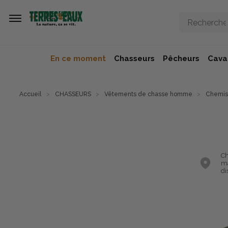
Aller au contenu principal
En ce moment
Chasseurs
Pêcheurs
Caval
Accueil
CHASSEURS
Vêtements de chasse homme
Chemis
Ch
ma
di