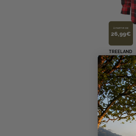
À PARTIR DE
26,99€
TREELAND
CHEMISE DE
POLAIRE RO
+
20
points
Disponible e