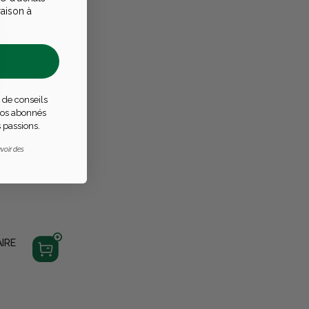
raison à
 de conseils
 nos abonnés
 passions.
voir des
IRE