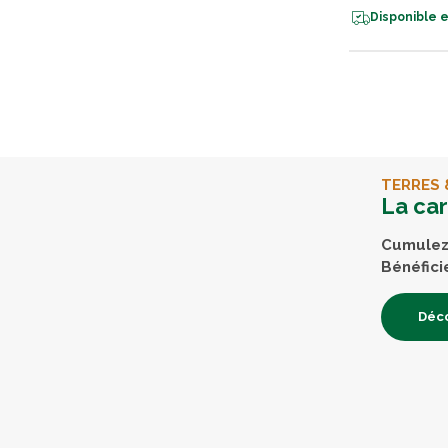
Disponible e
TERRES 
La ca
Cumulez 
Bénéfici
Déco