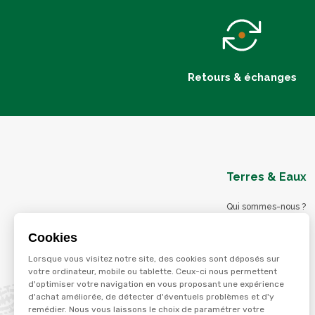
Retours & échanges
Terres & Eaux
Qui sommes-nous ?
Blog
Cookies
Nos magasins
Lorsque vous visitez notre site, des cookies sont déposés sur
Nos services
votre ordinateur, mobile ou tablette. Ceux-ci nous permettent
d'optimiser votre navigation en vous proposant une expérience
Nos offres d'emploi
d'achat améliorée, de détecter d'éventuels problèmes et d'y
Catalogues en ligne
remédier. Nous vous laissons le choix de paramétrer votre