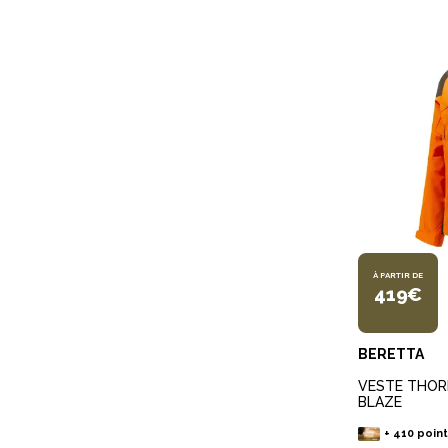
À PARTIR DE
419€
BERETTA
VESTE THOR
BLAZE
+
410
point