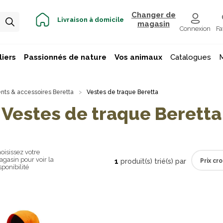
Changer de
Livraison à domicile
magasin
Connexion
Fa
iers
Passionnés de nature
Vos animaux
Catalogues
ts & accessoires Beretta
Vestes de traque Beretta
Vestes de traque Beretta
oisissez votre
gasin pour voir la
1
produit(s) trié(s) par
sponibilité