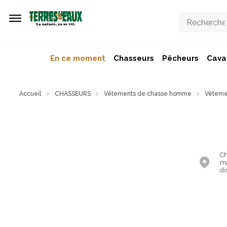
Aller au contenu principal
En ce moment
Chasseurs
Pêcheurs
Caval
Accueil
CHASSEURS
Vêtements de chasse homme
Vêtemen
Ch
ma
di