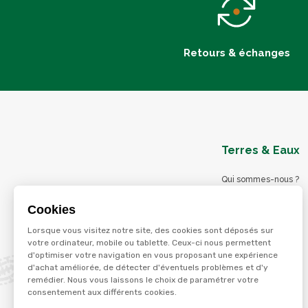
Retours & échanges
Terres & Eaux
Qui sommes-nous ?
Blog
Cookies
Nos magasins
Lorsque vous visitez notre site, des cookies sont déposés sur
Nos services
votre ordinateur, mobile ou tablette. Ceux-ci nous permettent
d'optimiser votre navigation en vous proposant une expérience
Nos offres d'emploi
d'achat améliorée, de détecter d'éventuels problèmes et d'y
Catalogues en ligne
remédier. Nous vous laissons le choix de paramétrer votre
consentement aux différents cookies.
Jeu concours