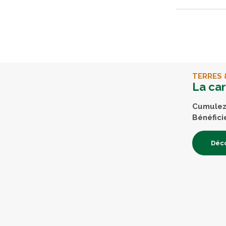
TERRES 
La ca
Cumulez 
Bénéfici
Déco