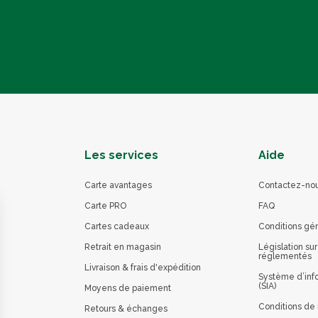
Les services
Aide
Carte avantages
Contactez-no
Carte PRO
FAQ
Cartes cadeaux
Conditions gé
Retrait en magasin
Législation sur
réglementés
Livraison & frais d'expédition
Système d’info
(SIA)
Moyens de paiement
Conditions de 
Retours & échanges