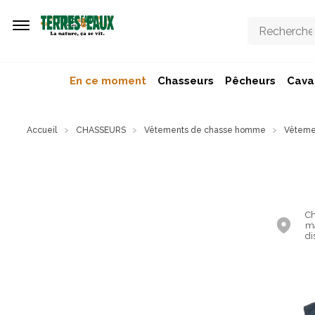
Aller au contenu principal
En ce moment
Chasseurs
Pêcheurs
Caval
Accueil
CHASSEURS
Vêtements de chasse homme
Vêtemen
Ch
ma
di