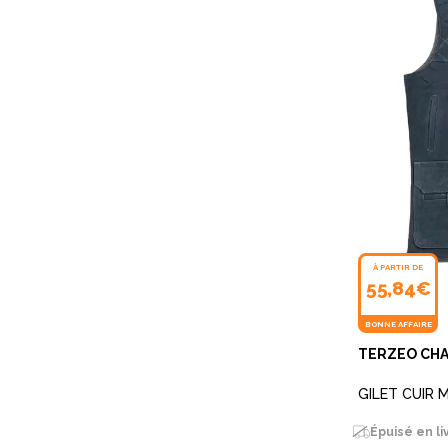
À PARTIR DE
55,84€
BONNE AFFAIRE
TERZEO CH
GILET CUIR
Épuisé en li