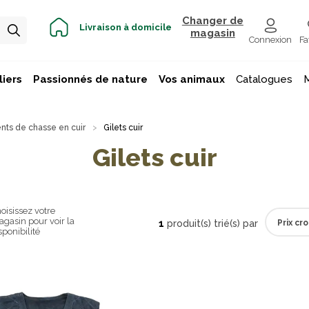
Changer de
Livraison à domicile
magasin
Connexion
Fa
iers
Passionnés de nature
Vos animaux
Catalogues
ts de chasse en cuir
Gilets cuir
Gilets cuir
oisissez votre
gasin pour voir la
1
produit(s) trié(s) par
sponibilité