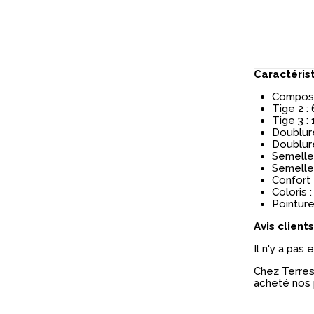
Caractéris
Composit
Tige 2 :
Tige 3 :
Doublure
Doublure
Semelle 
Semelle
Confort 
Coloris :
Pointure
Avis clients
Il n'y a pas
Chez Terres 
acheté nos 