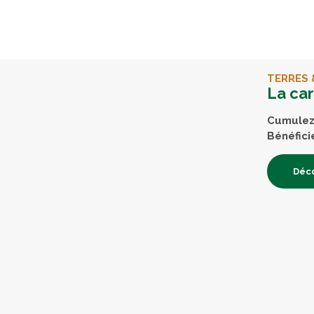
TERRES 
La ca
Cumulez 
Bénéfici
Déco