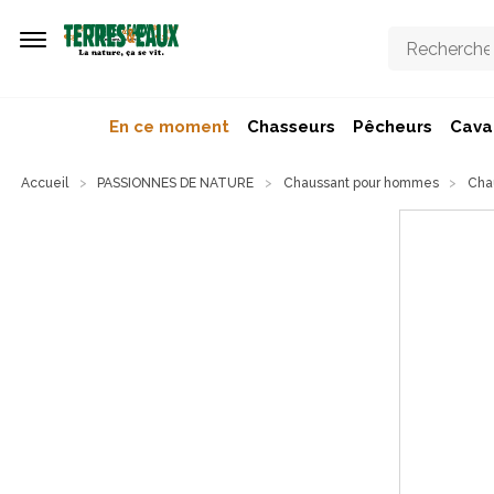
Aller au contenu principal
En ce moment
Chasseurs
Pêcheurs
Caval
Accueil
PASSIONNES DE NATURE
Chaussant pour hommes
Cha