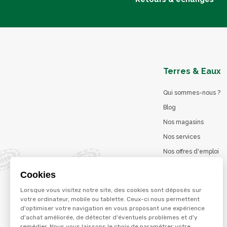
Terres & Eaux
Qui sommes-nous ?
Blog
Nos magasins
Nos services
Nos offres d'emploi
Catalogues en ligne
Cookies
Jeu concours
Lorsque vous visitez notre site, des cookies sont déposés sur
La marque Terzéo
votre ordinateur, mobile ou tablette. Ceux-ci nous permettent
d'optimiser votre navigation en vous proposant une expérience
d'achat améliorée, de détecter d'éventuels problèmes et d'y
remédier. Nous vous laissons le choix de paramétrer votre