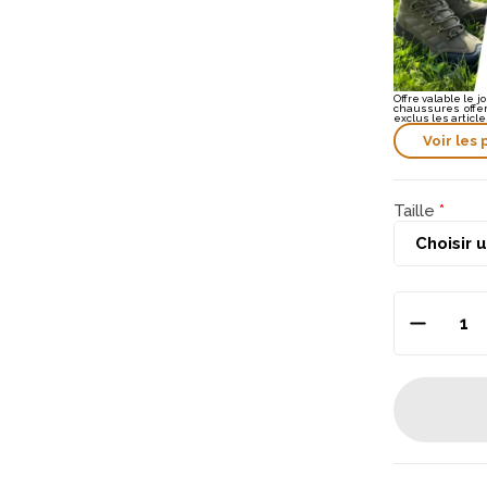
Offre valable le j
chaussures offert
exclus les articl
Voir les 
Taille