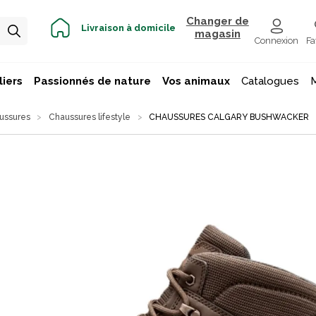
Changer de
Livraison à domicile
magasin
Connexion
Fa
iers
Passionnés de nature
Vos animaux
Catalogues
ussures
Chaussures lifestyle
CHAUSSURES CALGARY BUSHWACKER