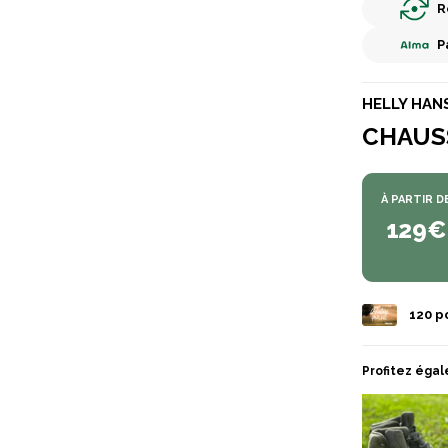
R
P
HELLY HAN
CHAUS
À PARTIR D
129€
120
po
Profitez égal