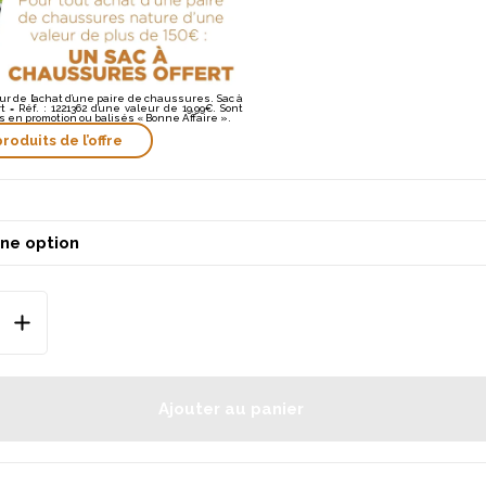
our de l’achat d’une paire de chaussures. Sac à
 = Réf. : 1221362 d’une valeur de 19,99€. Sont
es en promotion ou balisés « Bonne Affaire ».
produits de l’offre
Ajouter au panier