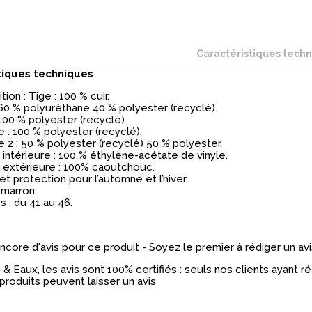
Caractéristiques tech
tiques techniques
ion : Tige : 100 % cuir.
 60 % polyuréthane 40 % polyester (recyclé).
 100 % polyester (recyclé).
 : 100 % polyester (recyclé).
 2 : 50 % polyester (recyclé) 50 % polyester.
intérieure : 100 % éthylène-acétate de vinyle.
 extérieure : 100% caoutchouc.
et protection pour l’automne et l’hiver.
 marron.
s : du 41 au 46.
 encore d'avis pour ce produit - Soyez le premier à rédiger un avi
& Eaux, les avis sont 100% certifiés : seuls nos clients ayant 
produits peuvent laisser un avis