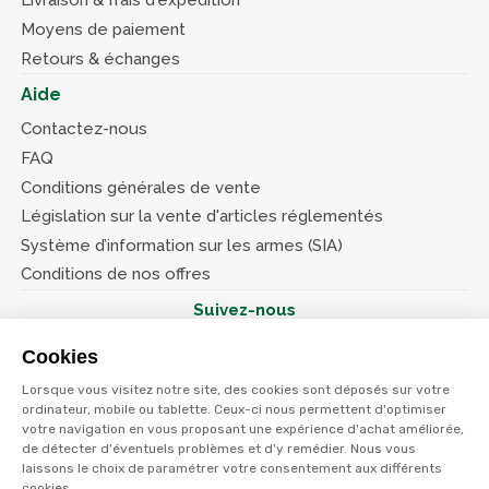
Livraison & frais d'expédition
Moyens de paiement
Retours & échanges
Aide
Contactez-nous
FAQ
Conditions générales de vente
Législation sur la vente d'articles réglementés
Système d’information sur les armes (SIA)
Conditions de nos offres
Suivez-nous
Cookies
Lorsque vous visitez notre site, des cookies sont déposés sur votre
ordinateur, mobile ou tablette. Ceux-ci nous permettent d'optimiser
votre navigation en vous proposant une expérience d'achat améliorée,
© Terres et eaux 2026
de détecter d'éventuels problèmes et d'y remédier. Nous vous
Politique de confidentialité
Mentions légales
laissons le choix de paramétrer votre consentement aux différents
CGV
cookies.