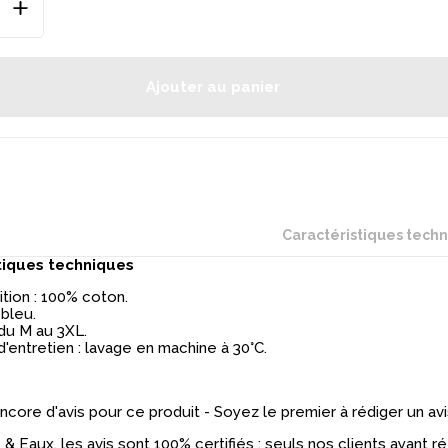
Ajouter au panier
Caractéristiques tech
tiques techniques
ion : 100% coton.
 bleu.
 du M au 3XL.
d'entretien : lavage en machine à 30°C.
 encore d'avis pour ce produit - Soyez le premier à rédiger un avi
& Eaux, les avis sont 100% certifiés : seuls nos clients ayant 