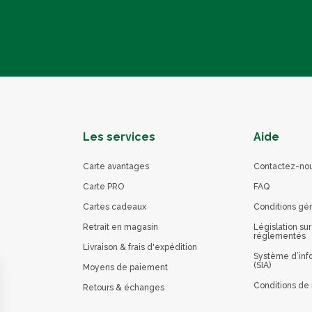
Les services
Aide
Carte avantages
Contactez-no
Carte PRO
FAQ
Cartes cadeaux
Conditions gé
Retrait en magasin
Législation sur
réglementés
Livraison & frais d'expédition
Système d’info
(SIA)
Moyens de paiement
Conditions de 
Retours & échanges