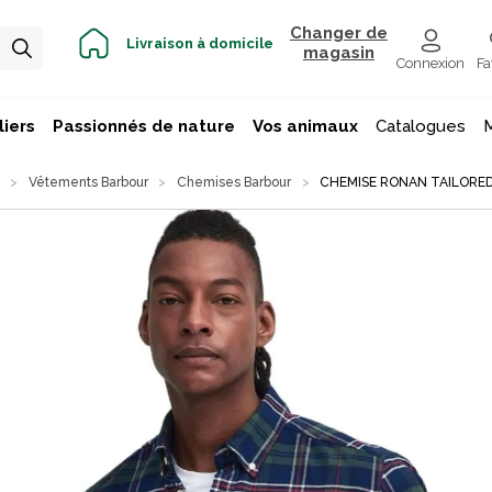
Changer de
Livraison à domicile
magasin
Connexion
Fa
iers
Passionnés de nature
Vos animaux
Catalogues
Vêtements Barbour
Chemises Barbour
CHEMISE RONAN TAILORED