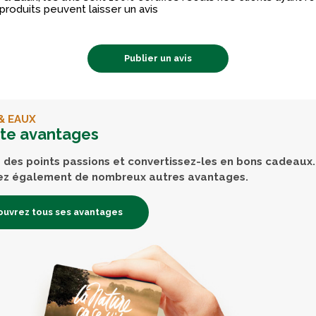
produits peuvent laisser un avis
Publier un avis
& EAUX
rte avantages
des points passions et convertissez-les en bons cadeaux.
ez également de nombreux autres avantages.
uvrez tous ses avantages