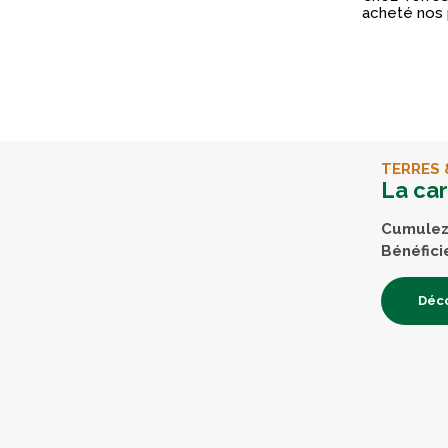
acheté nos 
TERRES 
La ca
Cumulez 
Bénéfici
Déco