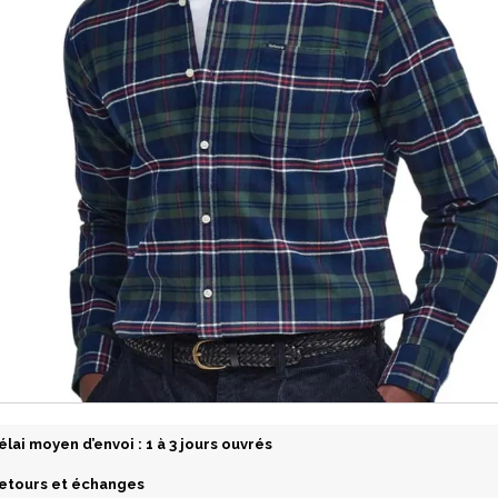
élai moyen d’envoi : 1 à 3 jours ouvrés
etours et échanges