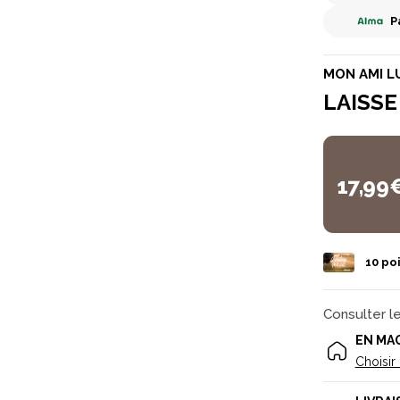
P
MON AMI L
LAISSE
17,99
10
poi
Consulter l
EN MA
Choisir