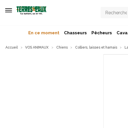
Aller au contenu principal
En ce moment
Chasseurs
Pêcheurs
Caval
Accueil
VOS ANIMAUX
Chiens
Colliers, laisses et harnais
La