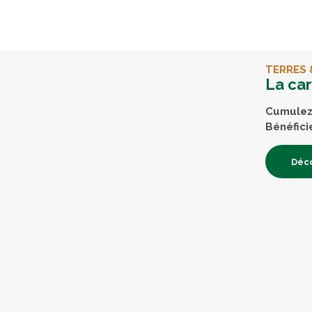
TERRES 
La ca
Cumulez 
Bénéfici
Déco