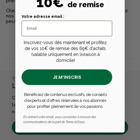
10€
premier à rédiger un avis
de remise
Chez Terres & Eaux, les avis sont 100% certifiés : seuls
nos clients ayant réellement acheté nos produits
Votre adresse email :
peuvent laisser un avis
Inscrivez-vous dès maintenant et profitez
Publier un avis
de vos 10€ de remise dès 69€ d'achats
(valable uniquement en livraison à
domicile)
JE M’INSCRIS
TERRES & EAUX
La carte avantages
Bénéficiez de contenus exclusifs, de conseils
Cumulez des points passions et convertissez-
d’experts et d’offres réservées à nos abonnés
les en bons cadeaux. Bénéficiez également de
pour profiter pleinement de vos passions.
nombreux autres avantages.
En entrant votre email, vous consentez à recevoir des
communications de la part de Terres et Eaux
Découvrez tous ses avantages