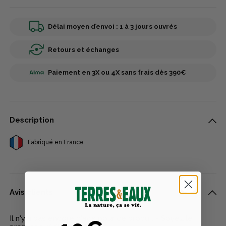
Délai moyen d’envoi : 1 à 3 jours ouvrés
Retours et échanges
Paiement en 3X ou 4X sans frais dès 390€
Description
Fabriqué en France
Avis clients
Il n'y a pas encore d'avis pour ce produit - Soyez le