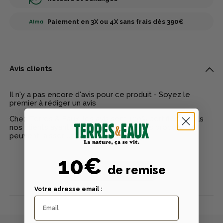
Paiement en 3X ou 4X sans frais dès 390€
Avis clients
Il n'y a pas encore d'avis pour ce produit - Soyez le
premier à rédiger un avis
Chez Terres & Eaux, les avis sont 100% certifiés : seuls
nos clients ayant réellement acheté nos produits
peuvent laisser un avis
10€
de remise
Publier un avis
Votre adresse email :