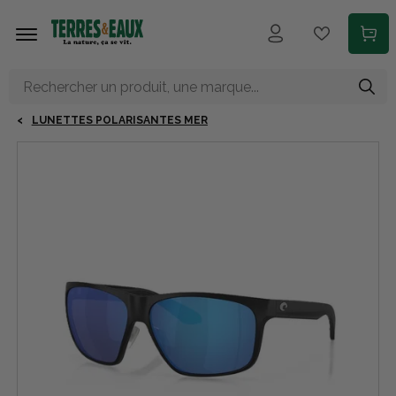
Aller au contenu principal
LUNETTES POLARISANTES MER