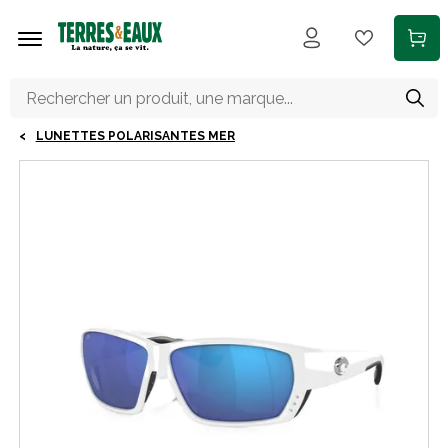
Aller au contenu principal
LUNETTES POLARISANTES MER