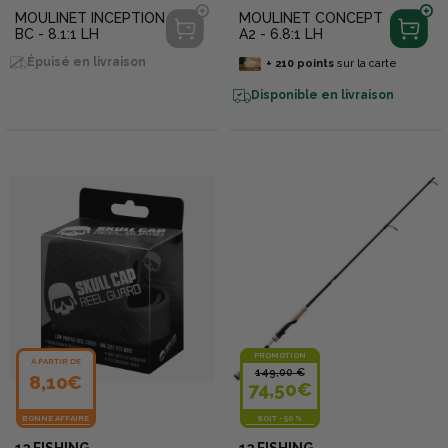
MOULINET INCEPTION
MOULINET CONCEPT
BC - 8.1:1 LH
A2 - 6.8:1 LH
Épuisé en livraison
+
210
points
sur la carte
Disponible en livraison
PROMOTION
À PARTIR DE
149,00 €
8,10€
74,50€
BONNE AFFAIRE
SOIT
-
50 %
13 FISHING
13 FISHING