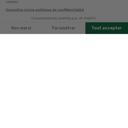
cookies.
Consulter notre politique de confidentialité
Consentements certifiés par
Non merci
Paramétrer
Tout accepter
Axeptio consent
Plateforme de Gestion du Consentement : Personnalisez vo
Notre plateforme vous permet d'adapter et de gérer vos par
Des passionnés pour
Livraison offerte dès 89
vous conseiller
€ avec la carte
avantages*
Retrait en magasin
Paiement sécurisé