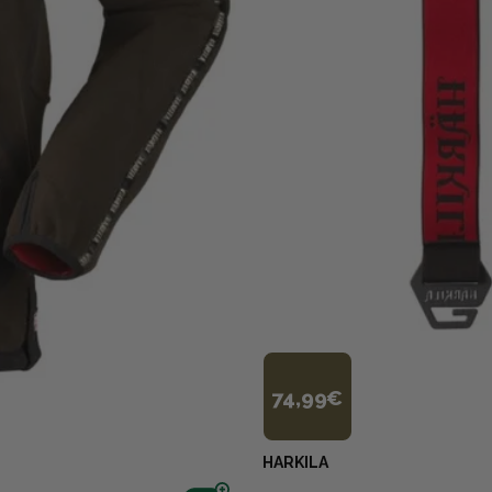
74,99€
HARKILA