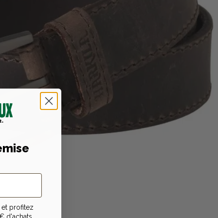
emise
et profitez
€ d'achats