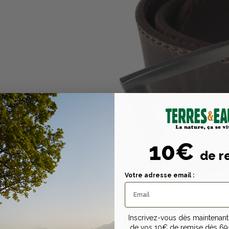
10€
de r
Votre adresse email :
Inscrivez-vous dès maintenant 
de vos 10€ de remise dès 69