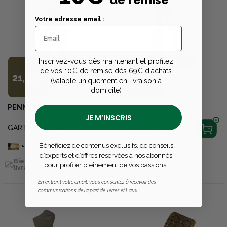
Votre adresse email :
Inscrivez-vous dès maintenant et profitez
de vos 10€ de remise dès 69€ d'achats
21,99€
21,99€
(valable uniquement en livraison à
domicile)
PENNINE
PENNINE
JE M’INSCRIS
GARTER OLD SAGE
GARTER BURGUNDY
Bénéficiez de contenus exclusifs, de conseils
+
20
points
sur la carte
+
20
points
sur la carte
d’experts et d’offres réservées à nos abonnés
Bientôt disponible en
Disponible en livraison
pour profiter pleinement de vos passions.
livraison
En entrant votre email, vous consentez à recevoir des
communications de la part de Terres et Eaux