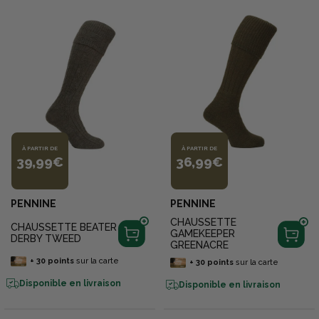
À PARTIR DE
À PARTIR DE
39,99€
36,99€
PENNINE
PENNINE
CHAUSSETTE
CHAUSSETTE BEATER
GAMEKEEPER
DERBY TWEED
GREENACRE
+
30
points
sur la carte
+
30
points
sur la carte
Disponible en livraison
Disponible en livraison