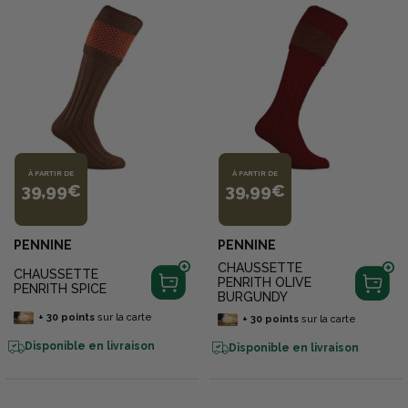
À PARTIR DE
À PARTIR DE
39,99€
39,99€
PENNINE
PENNINE
CHAUSSETTE
CHAUSSETTE
PENRITH OLIVE
PENRITH SPICE
BURGUNDY
+
30
points
sur la carte
+
30
points
sur la carte
Disponible en livraison
Disponible en livraison