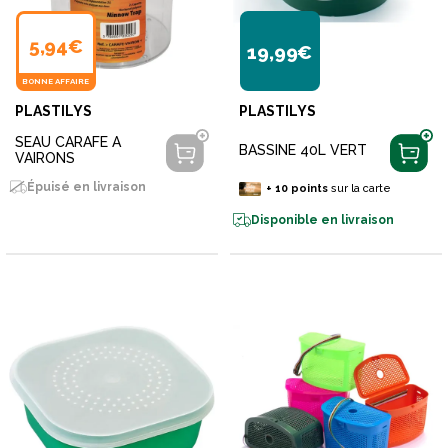
5,94€
19,99€
BONNE AFFAIRE
PLASTILYS
PLASTILYS
SEAU CARAFE A
BASSINE 40L VERT
VAIRONS
Épuisé en livraison
+
10
points
sur la carte
Disponible en livraison