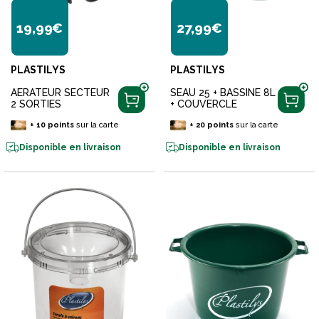
Inscrivez-vous dès maintenant et profitez
19,99€
27,99€
de vos 10€ de remise dès 69€ d'achats
(valable uniquement en livraison à
domicile)
PLASTILYS
PLASTILYS
AERATEUR SECTEUR
SEAU 25 + BASSINE 8L
JE M’INSCRIS
2 SORTIES
+ COUVERCLE
+
10
points
sur la carte
+
20
points
sur la carte
Bénéficiez de contenus exclusifs, de conseils
Disponible en livraison
Disponible en livraison
d’experts et d’offres réservées à nos abonnés
pour profiter pleinement de vos passions.
En entrant votre email, vous consentez à recevoir des
communications de la part de Terres et Eaux