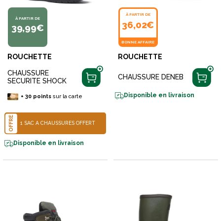
À PARTIR DE
À PARTIR DE
36,02€
39,99€
BONNE AFFAIRE
ROUCHETTE
ROUCHETTE
CHAUSSURE
CHAUSSURE DENEB
SECURITE SHOCK
Disponible en livraison
+
30
points
sur la carte
OFFRE
1 SAC À CHAUSSURES OFFERT
Disponible en livraison