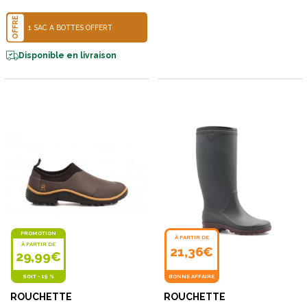
OFFRE
1 SAC À BOTTES OFFERT
Disponible en livraison
PROMOTION
À PARTIR DE
À PARTIR DE
21,36€
29,99€
SOIT
-
19 %
BONNE AFFAIRE
ROUCHETTE
ROUCHETTE