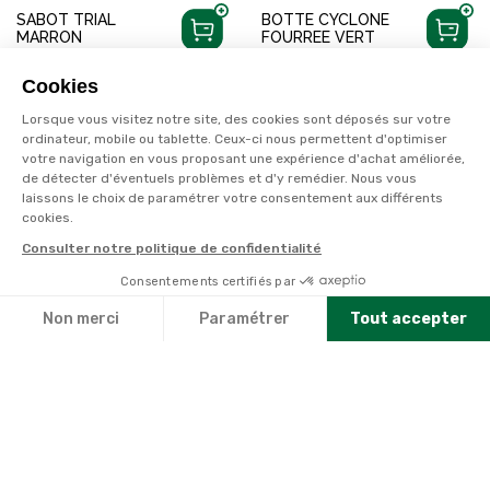
SABOT TRIAL
BOTTE CYCLONE
MARRON
FOURREE VERT
Disponible en livraison
Disponible en livraison
Cookies
Lorsque vous visitez notre site, des cookies sont déposés sur votre
ordinateur, mobile ou tablette. Ceux-ci nous permettent d'optimiser
votre navigation en vous proposant une expérience d'achat améliorée,
de détecter d'éventuels problèmes et d'y remédier. Nous vous
laissons le choix de paramétrer votre consentement aux différents
cookies.
Consulter notre politique de confidentialité
Consentements certifiés par
Non merci
Paramétrer
Tout accepter
Axeptio consent
Plateforme de Gestion du Consentement : Personnalisez vo
À PARTIR DE
À PARTIR DE
39,99€
129€
Notre plateforme vous permet d'adapter et de gérer vos par
ROUCHETTE
ROUCHETTE