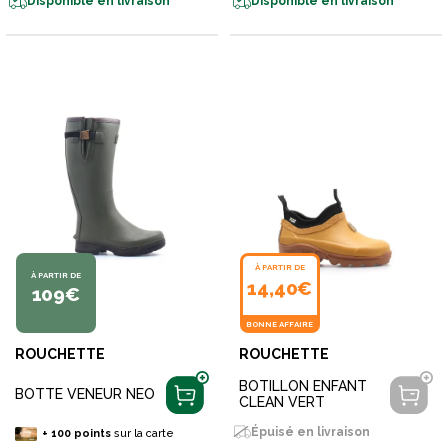
Disponible en livraison
Disponible en livraison
À PARTIR DE
À PARTIR DE
14,40€
109€
BONNE AFFAIRE
ROUCHETTE
ROUCHETTE
BOTILLON ENFANT
BOTTE VENEUR NEO
CLEAN VERT
Épuisé en livraison
+
100
points
sur la carte