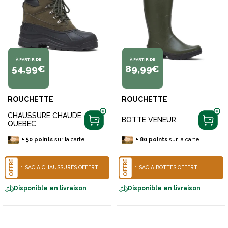
À PARTIR DE
À PARTIR DE
54,99€
89,99€
ROUCHETTE
ROUCHETTE
CHAUSSURE CHAUDE
BOTTE VENEUR
QUEBEC
+
50
points
sur la carte
+
80
points
sur la carte
OFFRE
OFFRE
1 SAC À CHAUSSURES OFFERT
1 SAC À BOTTES OFFERT
Disponible en livraison
Disponible en livraison