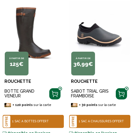
À PARTIR DE
À PARTIR DE
125€
36,99€
ROUCHETTE
ROUCHETTE
BOTTE GRAND
SABOT TRIAL GRIS
VENEUR
FRAMBOISE
+
120
points
sur la carte
+
30
points
sur la carte
OFFRE
OFFRE
1 SAC À BOTTES OFFERT
1 SAC À CHAUSSURES OFFERT