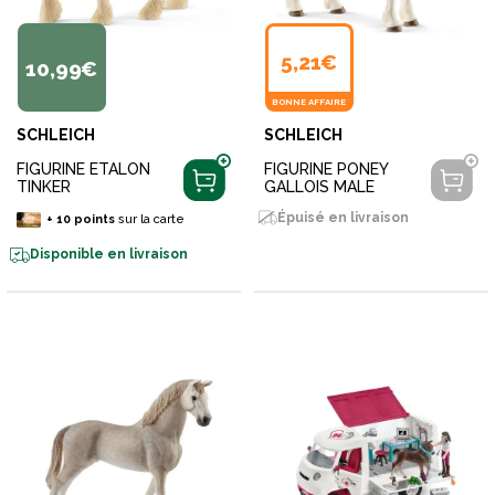
5,21€
10,99€
BONNE AFFAIRE
SCHLEICH
SCHLEICH
FIGURINE ETALON
FIGURINE PONEY
TINKER
GALLOIS MALE
Épuisé en livraison
+
10
points
sur la carte
Disponible en livraison