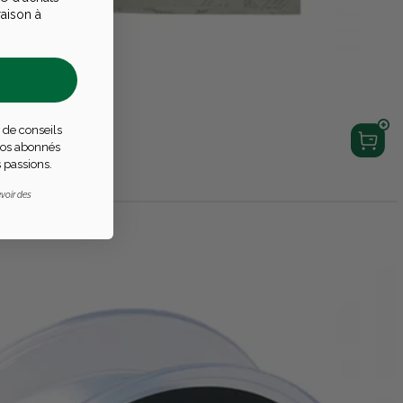
raison à
 de conseils
S MOULU 500GR
 nos abonnés
 passions.
voir des