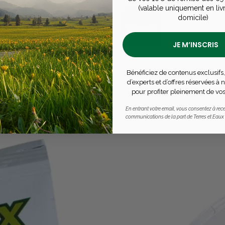
(valable uniquement en liv
domicile)
5,99€
JE M’INSCRIS
SENSAS
Bénéficiez de contenus exclusifs,
FARINE 3000 SUPER CHENEVI
d’experts et d’offres réservées à
pour profiter pleinement de vos
Disponible en livraison
En entrant votre email, vous consentez à rece
communications de la part de Terres et Eaux