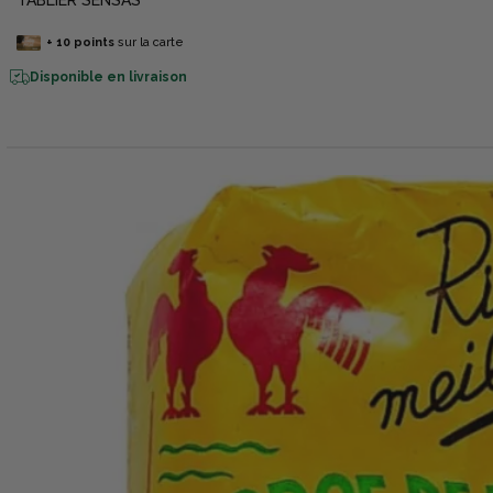
TABLIER SENSAS
+
10
points
sur la carte
Disponible en livraison