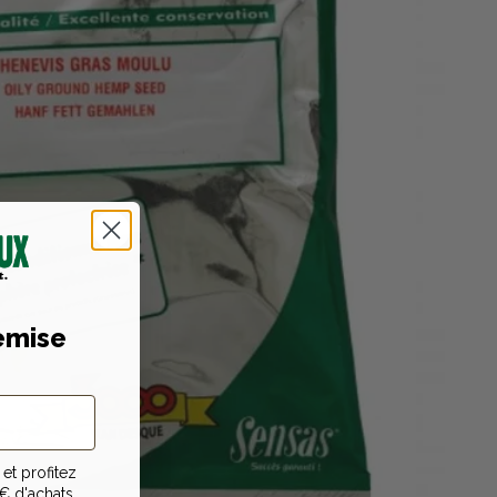
emise
et profitez
€ d'achats