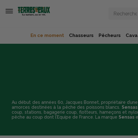
Aller au contenu principal
En ce moment
Chasseurs
Pêcheurs
Caval
Au début des années 60, Jacques Bonnet, propriétaire d’une hu
amorces destinées à la pêche des poissons blancs.
Sensas
coup, stations, bagagerie coup, flotteurs, hameçons et n
pêche au coup dont l’Equipe de France. La marque
Sensas
e