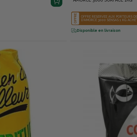
AMORCE 3000 SURFACE 1KG
OFFRE
OFFRE RÉSERVÉE AUX PORTEURS DE 
D'AMORCE 3000 SENSAS 1 KG ACHETÉS LE 4 ÈME EST OFFERT ! 
COURS. LE PRODUIT LE MOINS CHER
Disponible en livraison