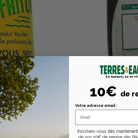
10€
de r
Votre adresse email :
Inscrivez-vous dès maintenant 
de vos 10€ de remise dès 69