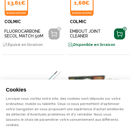
13,61€
1,68€
BONNE AFFAIRE
BONNE AFFAIRE
COLMIC
COLMIC
FLUOROCARBONE
EMBOUT JOINT
SECOL MATCH 50M
CLEANER
Épuisé en livraison
Disponible en livraison
Cookies
Lorsque vous visitez notre site, des cookies sont déposés sur votre
ordinateur, mobile ou tablette. Ceux-ci nous permettent d'optimiser
votre navigation en vous proposant une expérience d'achat améliorée,
de détecter d'éventuels problèmes et d'y remédier. Nous vous
laissons le choix de paramétrer votre consentement aux différents
À PARTIR DE
À PARTIR DE
cookies.
46,20€
14,82€