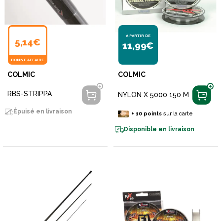
À PARTIR DE
5,14€
11,99€
BONNE AFFAIRE
COLMIC
COLMIC
RBS-STRIPPA
NYLON X 5000 150 M
Épuisé en livraison
+
10
points
sur la carte
Disponible en livraison