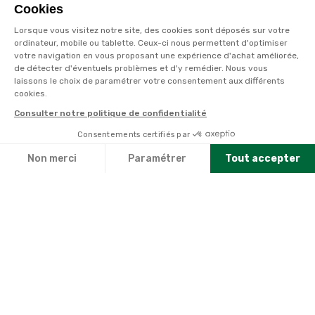
Cookies
Lorsque vous visitez notre site, des cookies sont déposés sur votre
ordinateur, mobile ou tablette. Ceux-ci nous permettent d'optimiser
votre navigation en vous proposant une expérience d'achat améliorée,
de détecter d'éventuels problèmes et d'y remédier. Nous vous
laissons le choix de paramétrer votre consentement aux différents
cookies.
Consulter notre politique de confidentialité
Consentements certifiés par
Non merci
Paramétrer
Tout accepter
À PARTIR DE
382€
Axeptio consent
Plateforme de Gestion du Consentement : Personnalisez vo
MEINDL
Notre plateforme vous permet d'adapter et de gérer vos par
CHAUSSURES
MANAKAO
+
380
points
sur la carte
OFFRE
1 SAC À CHAUSSURES OFFERT