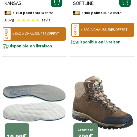
KANSAS
SOFTLINE
+
240
points
sur la carte
+
300
points
sur la carte
5.0
/5
1
avis
OFFRE
1 SAC À CHAUSSURES OFFERT
OFFRE
1 SAC À CHAUSSURES OFFERT
Disponible en livraison
Disponible en livraison
À PARTIR DE
19,99€
209€