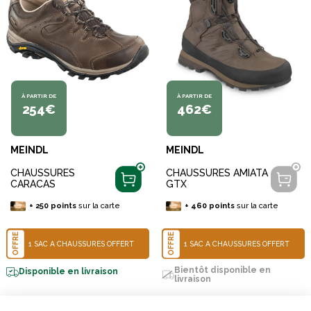
À PARTIR DE
À PARTIR DE
254€
462€
MEINDL
MEINDL
CHAUSSURES
CHAUSSURES AMIATA
CARACAS
GTX
+
250
points
sur la carte
+
460
points
sur la carte
OFFRE
OFFRE
1 SAC À CHAUSSURES OFFERT
1 SAC À CHAUSSURES OFFERT
Bientôt disponible en
Disponible en livraison
livraison