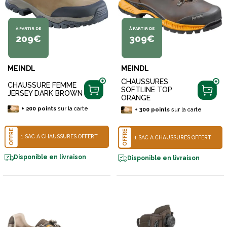
À PARTIR DE
À PARTIR DE
209€
309€
MEINDL
MEINDL
CHAUSSURES
CHAUSSURE FEMME
SOFTLINE TOP
JERSEY DARK BROWN
ORANGE
+
200
points
sur la carte
+
300
points
sur la carte
OFFRE
OFFRE
1 SAC À CHAUSSURES OFFERT
1 SAC À CHAUSSURES OFFERT
Disponible en livraison
Disponible en livraison