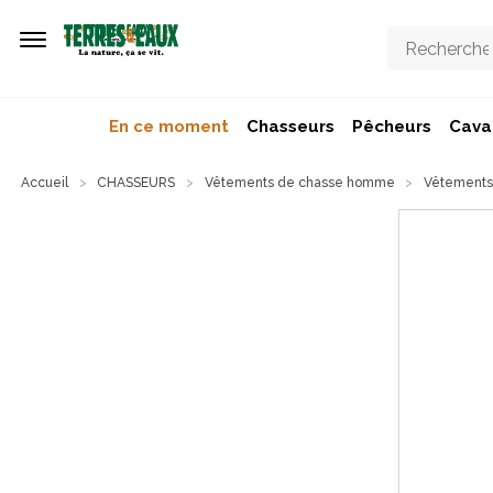
Aller au contenu principal
En ce moment
Chasseurs
Pêcheurs
Caval
Accueil
CHASSEURS
Vêtements de chasse homme
Vêtements 