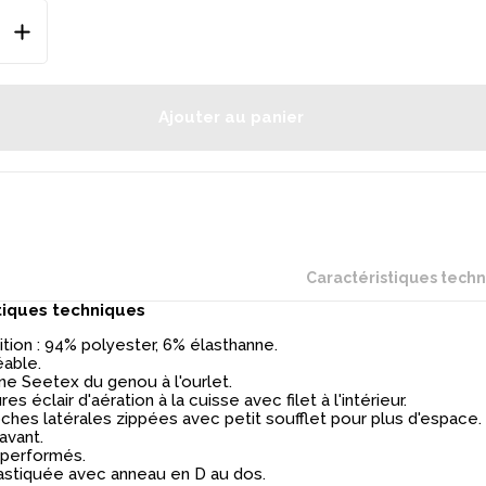
Ajouter au panier
Caractéristiques tech
tiques techniques
ion : 94% polyester, 6% élasthanne.
able.
e Seetex du genou à l'ourlet.
s éclair d'aération à la cuisse avec filet à l'intérieur.
hes latérales zippées avec petit soufflet pour plus d'espace.
avant.
performés.
lastiquée avec anneau en D au dos.