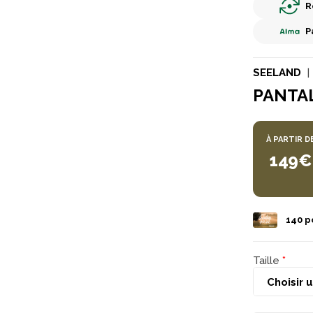
R
P
SEELAND
PANTA
À PARTIR D
149€
140
po
Taille