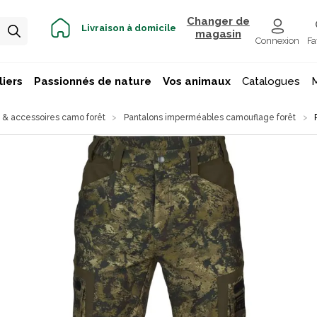
Changer de
Livraison à domicile
magasin
Connexion
Fa
iers
Passionnés de nature
Vos animaux
Catalogues
& accessoires camo forêt
Pantalons imperméables camouflage forêt