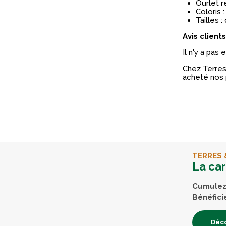
Ourlet r
Coloris 
Tailles :
Avis clients
Il n'y a pas
Chez Terres 
acheté nos 
TERRES 
La ca
Cumulez 
Bénéfici
Déco