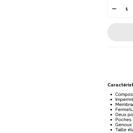
Caractéris
Composit
Impermé
Membran
Fermeture
Deux poc
Poches 
Genoux 
Taille é