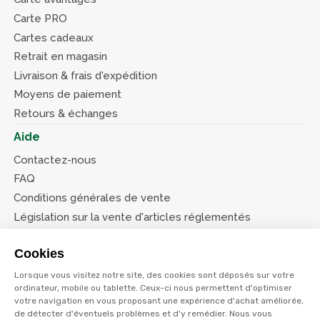
Carte PRO
Cartes cadeaux
Retrait en magasin
Livraison & frais d'expédition
Moyens de paiement
Retours & échanges
Aide
Contactez-nous
FAQ
Conditions générales de vente
Législation sur la vente d'articles réglementés
Système d’information sur les armes (SIA)
Cookies
Conditions de nos offres
Lorsque vous visitez notre site, des cookies sont déposés sur votre
Suivez-nous
ordinateur, mobile ou tablette. Ceux-ci nous permettent d'optimiser
votre navigation en vous proposant une expérience d'achat améliorée,
de détecter d'éventuels problèmes et d'y remédier. Nous vous