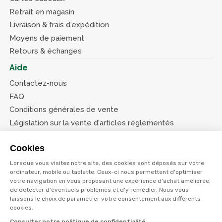
Retrait en magasin
Livraison & frais d'expédition
Moyens de paiement
Retours & échanges
Aide
Contactez-nous
FAQ
Conditions générales de vente
Législation sur la vente d'articles réglementés
Système d’information sur les armes (SIA)
Cookies
Conditions de nos offres
Lorsque vous visitez notre site, des cookies sont déposés sur votre
Suivez-nous
ordinateur, mobile ou tablette. Ceux-ci nous permettent d'optimiser
votre navigation en vous proposant une expérience d'achat améliorée,
de détecter d'éventuels problèmes et d'y remédier. Nous vous
laissons le choix de paramétrer votre consentement aux différents
cookies.
Consulter notre politique de confidentialité
© Terres et eaux 2026