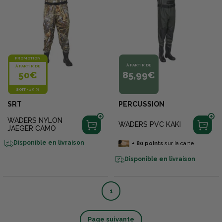
PROMOTION
À PARTIR DE
À PARTIR DE
50€
85,99€
SOIT
-
29 %
SRT
PERCUSSION
WADERS NYLON
WADERS PVC KAKI
JAEGER CAMO
Disponible en livraison
+
80
points
sur la carte
Disponible en livraison
1
Page suivante