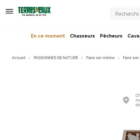
Aller au contenu principal
En ce moment
Chasseurs
Pêcheurs
Caval
Accueil
PASSIONNES DE NATURE
Faire soi-même
Faire son
Ch
ma
di