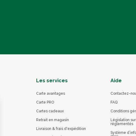
Les services
Aide
Carte avantages
Contactez-no
Carte PRO
FAQ
Cartes cadeaux
Conditions gé
Retrait en magasin
Législation sur
réglementés
Livraison & frais d'expédition
Système d’info