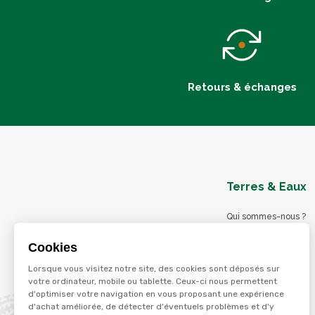
Retours & échanges
Terres & Eaux
Qui sommes-nous ?
Blog
Cookies
Nos magasins
Lorsque vous visitez notre site, des cookies sont déposés sur
Nos services
votre ordinateur, mobile ou tablette. Ceux-ci nous permettent
d'optimiser votre navigation en vous proposant une expérience
Nos offres d'emploi
d'achat améliorée, de détecter d'éventuels problèmes et d'y