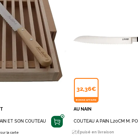
32,36€
BONNE AFFAIRE
ST
AU NAIN
PAIN ET SON COUTEAU
COUTEAU A PAIN L20CM M. P
Épuisé en livraison
sur la carte