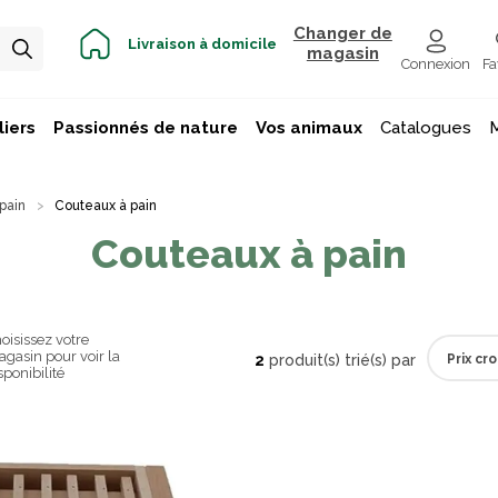
Changer de
Livraison à domicile
magasin
Connexion
Fa
iers
Passionnés de nature
Vos animaux
Catalogues
 pain
Couteaux à pain
Couteaux à pain
oisissez votre
gasin pour voir la
2
produit(s) trié(s) par
sponibilité