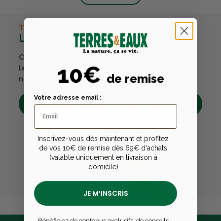
TERRES & EAUX
La carte avantages
Cumulez des points passions et convertissez-
10€
les en bons cadeaux. Bénéficiez également de
de remise
nombreux autres avantages.
Votre adresse email :
Découvrez tous ses avantages
Inscrivez-vous dès maintenant et profitez
de vos 10€ de remise dès 69€ d'achats
(valable uniquement en livraison à
domicile)
JE M’INSCRIS
Bénéficiez de contenus exclusifs, de conseils