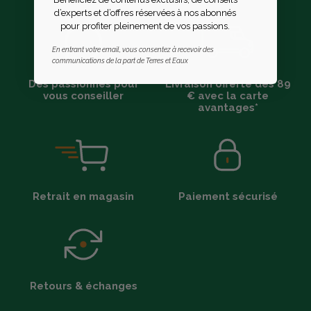
d’experts et d’offres réservées à nos abonnés
pour profiter pleinement de vos passions.
En entrant votre email, vous consentez à recevoir des
communications de la part de Terres et Eaux
Des passionnés pour
Livraison offerte dès 89
vous conseiller
€ avec la carte
avantages*
Retrait en magasin
Paiement sécurisé
Retours & échanges