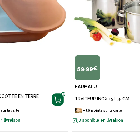
59,99€
BAUMALU
COCOTTE EN TERRE
TRAITEUR INOX 19L 32CM
s
sur la carte
+
50
points
sur la carte
n livraison
Disponible en livraison