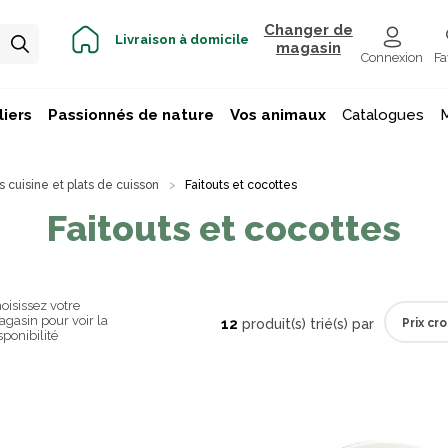
Changer de
Livraison à domicile
magasin
Connexion
Fa
iers
Passionnés de nature
Vos animaux
Catalogues
s cuisine et plats de cuisson
Faitouts et cocottes
Faitouts et cocottes
oisissez votre
gasin pour voir la
12
produit(s) trié(s) par
sponibilité