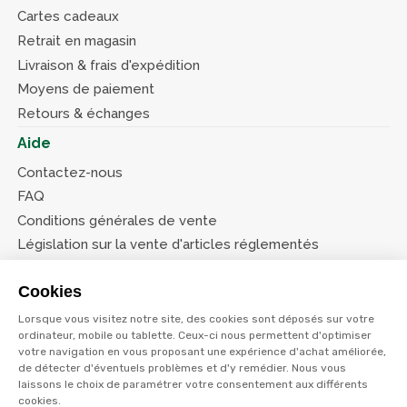
Cartes cadeaux
Retrait en magasin
Livraison & frais d'expédition
Moyens de paiement
Retours & échanges
Aide
Contactez-nous
FAQ
Conditions générales de vente
Législation sur la vente d'articles réglementés
Système d’information sur les armes (SIA)
Cookies
Conditions de nos offres
Lorsque vous visitez notre site, des cookies sont déposés sur votre
Suivez-nous
ordinateur, mobile ou tablette. Ceux-ci nous permettent d'optimiser
votre navigation en vous proposant une expérience d'achat améliorée,
de détecter d'éventuels problèmes et d'y remédier. Nous vous
laissons le choix de paramétrer votre consentement aux différents
cookies.