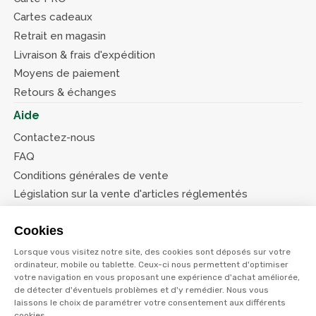
Cartes cadeaux
Retrait en magasin
Livraison & frais d'expédition
Moyens de paiement
Retours & échanges
Aide
Contactez-nous
FAQ
Conditions générales de vente
Législation sur la vente d'articles réglementés
Système d’information sur les armes (SIA)
Cookies
Conditions de nos offres
Lorsque vous visitez notre site, des cookies sont déposés sur votre
Suivez-nous
ordinateur, mobile ou tablette. Ceux-ci nous permettent d'optimiser
votre navigation en vous proposant une expérience d'achat améliorée,
de détecter d'éventuels problèmes et d'y remédier. Nous vous
laissons le choix de paramétrer votre consentement aux différents
cookies.