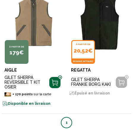
À PARTIR DE
À PARTIR DE
20,52€
179€
BONNE AFFAIRE
AIGLE
REGATTA
GILET SHERPA
GILET SHERPA
REVERSIBLE T KIT
FRANKIE BORG KAKI
OSIER
Épuisé en livraison
+
170
points
sur la carte
Disponible en livraison
1