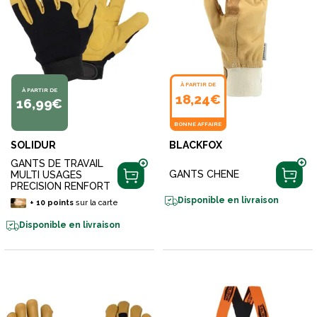
À PARTIR DE
À PARTIR DE
18,24€
16,99€
BONNE AFFAIRE
SOLIDUR
BLACKFOX
GANTS DE TRAVAIL
GANTS CHENE
MULTI USAGES
PRECISION RENFORT
Disponible en livraison
+
10
points
sur la carte
Disponible en livraison