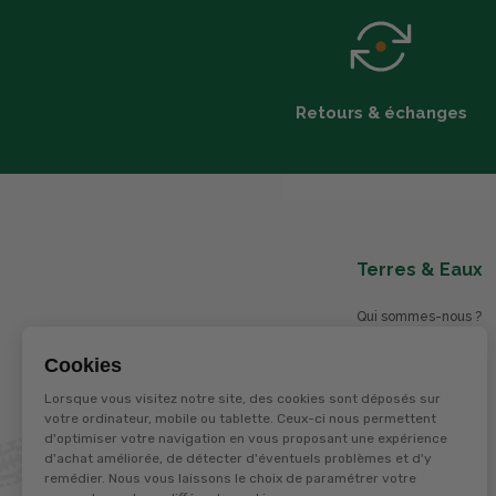
Retours & échanges
Terres & Eaux
Qui sommes-nous ?
Blog
Cookies
Nos magasins
Lorsque vous visitez notre site, des cookies sont déposés sur
Nos services
votre ordinateur, mobile ou tablette. Ceux-ci nous permettent
d'optimiser votre navigation en vous proposant une expérience
Nos offres d'emploi
d'achat améliorée, de détecter d'éventuels problèmes et d'y
Catalogues en ligne
remédier. Nous vous laissons le choix de paramétrer votre