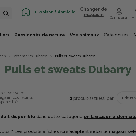
Changer de
Livraison à domicile
magasin
Connexion
Fa
iers
Passionnés de nature
Vos animaux
Catalogues
mes
Vêtements Dubarry
Pulls et sweats Dubarry
Pulls et sweats Dubarry
oisissez votre
gasin pour voir la
0
produit(s) trié(s) par
sponibilité
duit disponible
dans cette catégorie
en Livraison à domicile
vous ? Les produits affichés ici s'adaptent selon le magasin sél