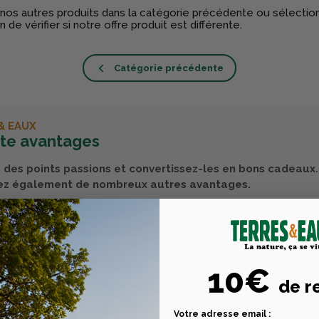
nos autres produits dans la catégorie précédente ou sélectio
n de vérifier si notre offre produit est différente.
Catégorie précédente
& EAUX
rte avantages
des points passions et convertissez-les en bons cadeaux.
ez également de nombreux autres avantages.
uvrez tous ses avantages
10€
de r
Votre adresse email :