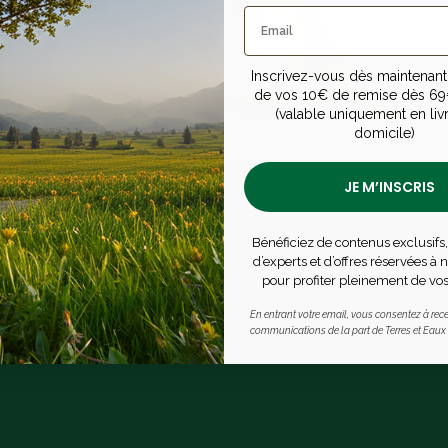
Inscrivez-vous dès maintenant 
de vos 10€ de remise dès 69
(valable uniquement en liv
domicile)
JE M’INSCRIS
Bénéficiez de contenus exclusifs,
d’experts et d’offres réservées à
pour profiter pleinement de vos
iller
Livraison of
En entrant votre email, vous consentez à rece
communications de la part de Terres et Eaux