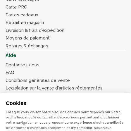
Carte PRO
Cartes cadeaux
Retrait en magasin
Livraison & frais d'expédition
Moyens de paiement
Retours & échanges
Aide
Contactez-nous
FAQ
Conditions générales de vente
Législation sur la vente d'articles réglementés
Système d’information sur les armes (SIA)
Cookies
Conditions de nos offres
Lorsque vous visitez notre site, des cookies sont déposés sur votre
Suivez-nous
ordinateur, mobile ou tablette. Ceux-ci nous permettent d'optimiser
votre navigation en vous proposant une expérience d'achat améliorée,
de détecter d'éventuels problèmes et d'y remédier. Nous vous