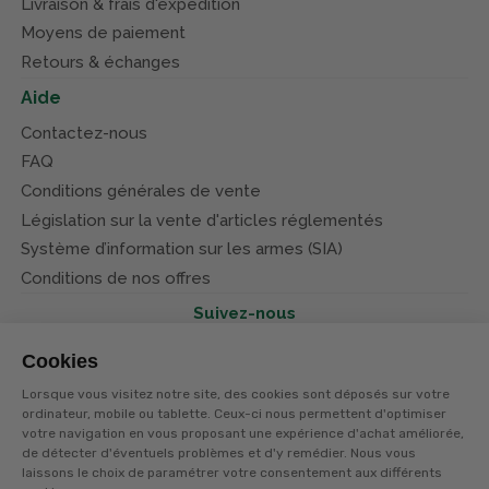
Livraison & frais d'expédition
Moyens de paiement
Retours & échanges
Aide
Contactez-nous
FAQ
Conditions générales de vente
Législation sur la vente d'articles réglementés
Système d’information sur les armes (SIA)
Conditions de nos offres
Suivez-nous
Cookies
Lorsque vous visitez notre site, des cookies sont déposés sur votre
ordinateur, mobile ou tablette. Ceux-ci nous permettent d'optimiser
votre navigation en vous proposant une expérience d'achat améliorée,
© Terres et eaux 2026
Politique de confidentialité
de détecter d'éventuels problèmes et d'y remédier. Nous vous
Mentions légales
laissons le choix de paramétrer votre consentement aux différents
CGV