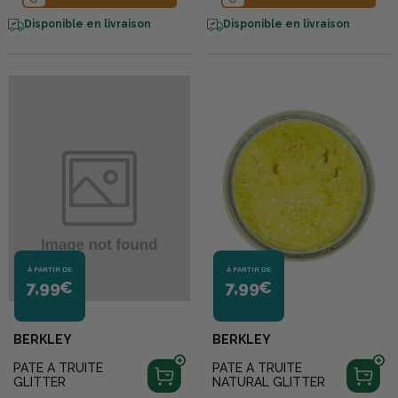
MARQUE BERKLEY (HORS
BONNES AFFAIRES OU
PROMOTIONS DÉJÀ EN
Disponible en livraison
Disponible en livraison
COURS) BÉNÉFICIEZ DU
MOULE À PÂTE À TRUITE
TERZEO OFFERT !
À PARTIR DE
À PARTIR DE
7,99€
7,99€
BERKLEY
BERKLEY
PATE A TRUITE
PATE A TRUITE
GLITTER
NATURAL GLITTER