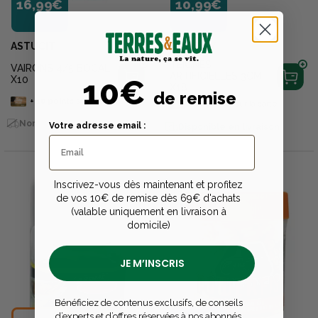
16,99€
10,99€
ASTUCIT
BERKLEY
TEIGNES
VAIRONS 4/5 BOCAL
ARTIFICIELLES 3CM
10€
X10
X18
de remise
+
10
points
sur la carte
+
10
points
sur la carte
Non vendu en livraison
Votre adresse email :
Disponible en livraison
Inscrivez-vous dès maintenant et profitez
de vos 10€ de remise dès 69€ d'achats
(valable uniquement en livraison à
domicile)
JE M’INSCRIS
Bénéficiez de contenus exclusifs, de conseils
d’experts et d’offres réservées à nos abonnés