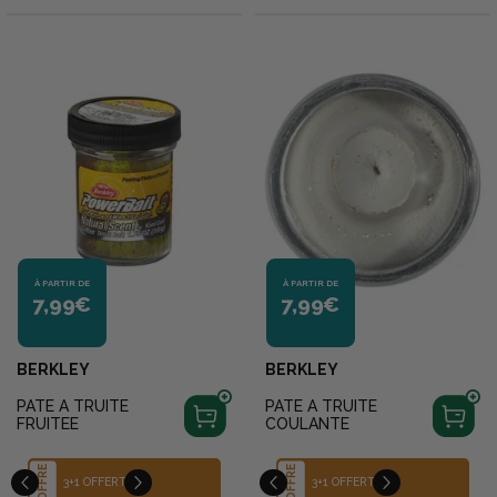
TERZEO OFFERT !
À PARTIR DE
À PARTIR DE
7,99€
7,99€
BERKLEY
BERKLEY
PATE A TRUITE
PATE A TRUITE
FRUITEE
COULANTE
OFFRE
OFFRE
OFFRE
POUR L'ACHAT DE 3 POTS
3+1 OFFERT
3+1 OFFERT
DE PÂTE À TRUITE DE LA