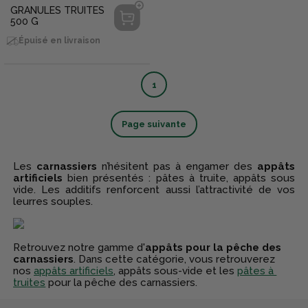
GRANULES TRUITES
500 G
Épuisé en livraison
1
Page suivante
Les
carnassiers
n’hésitent pas à engamer des
appâts
artificiels
bien présentés : pâtes à truite, appâts sous
vide. Les additifs renforcent aussi l’attractivité de vos
leurres souples.
Retrouvez notre gamme d'
appâts pour la pêche des
carnassiers
. Dans cette catégorie, vous retrouverez
nos
appâts artificiels
,
appâts
sous-vide et les
pâtes à
truites
pour la pêche des carnassiers.