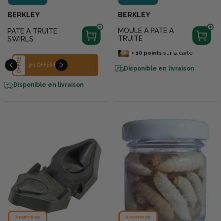
BERKLEY
BERKLEY
MOULE A PATE A
PATE A TRUITE
TRUITE
SWIRLS
+
10
points
sur la carte
OFFRE
OFFRE
POUR L'ACHAT DE 3 POTS
3+1 OFFERT
DE PÂTE À TRUITE DE LA
Disponible en livraison
MARQUE BERKLEY (HORS
BONNES AFFAIRES OU
PROMOTIONS DÉJÀ EN
Disponible en livraison
COURS) BÉNÉFICIEZ DU
MOULE À PÂTE À TRUITE
TERZEO OFFERT !
À PARTIR DE
À PARTIR DE