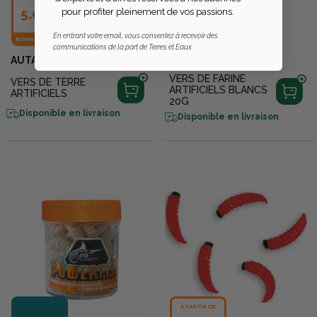
5,02€
pour profiter pleinement de vos passions.
8,99€
En entrant votre email, vous consentez à recevoir des
BONNE AFFAIRE
communications de la part de Terres et Eaux
AUTAIN PECHE
JIG POWER
VERS DE FARINE
VERS DE TERRE
ARTIFICIELS BLANCS
ARTIFICIELS
20G
Disponible en livraison
Disponible en livraison
À PARTIR DE