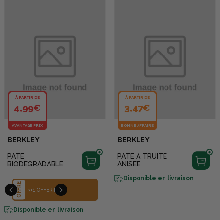
À PARTIR DE
À PARTIR DE
4,99€
3,47€
AVANTAGE PRIX
BONNE AFFAIRE
BERKLEY
BERKLEY
PATE
PATE A TRUITE
BIODEGRADABLE
ANISEE
Disponible en livraison
OFFRE
OFFRE
POUR L'ACHAT DE 3 POTS
3+1 OFFERT
DE PÂTE À TRUITE DE LA
MARQUE BERKLEY (HORS
BONNES AFFAIRES OU
PROMOTIONS DÉJÀ EN
Disponible en livraison
COURS) BÉNÉFICIEZ DU
MOULE À PÂTE À TRUITE