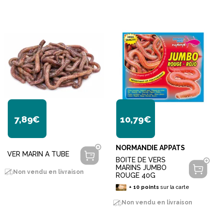
7,89€
10,79€
NORMANDIE APPATS
VER MARIN A TUBE
BOITE DE VERS
MARINS JUMBO
Non vendu en livraison
ROUGE 40G
+
10
points
sur la carte
Non vendu en livraison