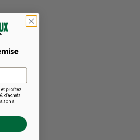
emise
et profitez
€ d'achats
raison à
is aussi des
heurs et les