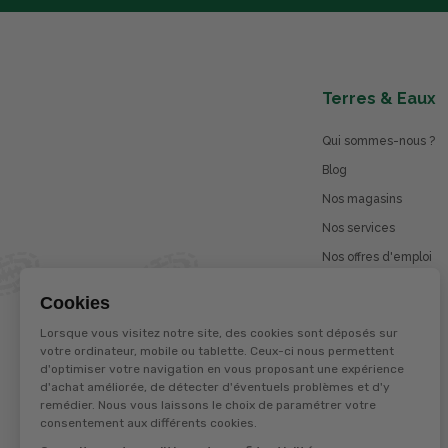
Terres & Eaux
Qui sommes-nous ?
Blog
Nos magasins
Nos services
Nos offres d'emploi
Catalogues en ligne
Cookies
Jeu concours
Lorsque vous visitez notre site, des cookies sont déposés sur
La marque Terzéo
votre ordinateur, mobile ou tablette. Ceux-ci nous permettent
d'optimiser votre navigation en vous proposant une expérience
d'achat améliorée, de détecter d'éventuels problèmes et d'y
remédier. Nous vous laissons le choix de paramétrer votre
© Terres et eaux 2026
consentement aux différents cookies.
Politique de confidentialité
Mentions légales