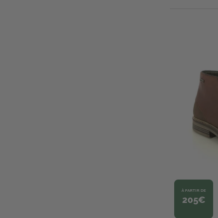
À PARTIR DE
205€