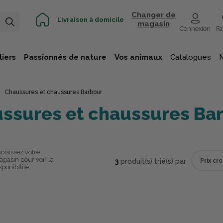
Changer de
Livraison à domicile
magasin
Connexion
Fa
iers
Passionnés de nature
Vos animaux
Catalogues
Chaussures et chaussures Barbour
ssures et chaussures Ba
oisissez votre
gasin pour voir la
3
produit(s) trié(s) par
sponibilité