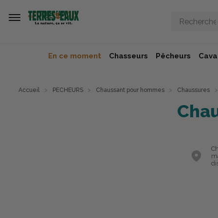
Aller au contenu principal
En ce moment
Chasseurs
Pêcheurs
Caval
Accueil
PECHEURS
Chaussant pour hommes
Chaussures
Chau
Ch
ma
di