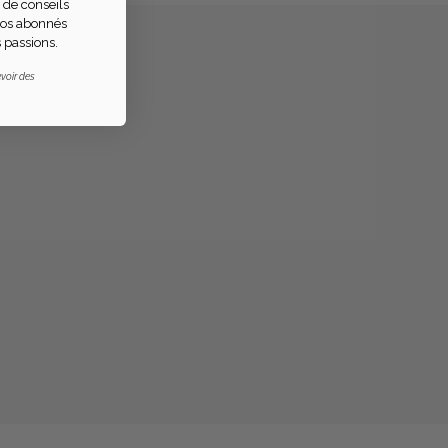
 de conseils
 nos abonnés
 passions.
voir des