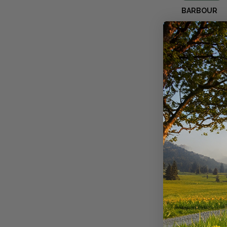
BARBOUR
CHAUSSURES
+
200
point
OFFRE
1 SAC À CH
Disponible e
Barbour®
,
chaussures 
passionnés 