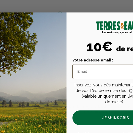
 READHEAD TAN
s
sur la carte
10€
AUSSURES OFFERT
de r
n livraison
Votre adresse email :
1
Inscrivez-vous dès maintenant 
Page suivante
de vos 10€ de remise dès 69
(valable uniquement en liv
domicile)
ce sont des vestes huilées légendaires, au look unique, ma
de qualité conçues en Ecosse, pour les chasseurs, les pêc
de nature.
JE M’INSCRIS