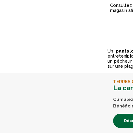
Consultez 
magasin afi
Un
panta
entretenir,
un pêcheur 
sur une pla
TERRES 
La ca
Cumulez 
Bénéfici
Déco