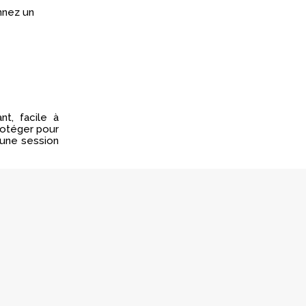
nnez un
nt, facile à
rotéger pour
 une session