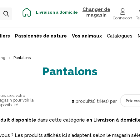
Changer de
Livraison à domicile
magasin
Connexion
Fa
iers
Passionnés de nature
Vos animaux
Catalogues
ing
Pantalons
Pantalons
oisissez votre
gasin pour voir la
0
produit(s) trié(s) par
sponibilité
duit disponible
dans cette catégorie
en Livraison à domicile
vous ? Les produits affichés ici s'adaptent selon le magasin sél