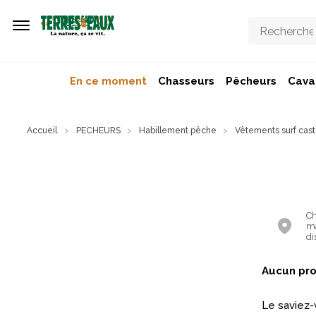
Aller au contenu principal
En ce moment
Chasseurs
Pêcheurs
Caval
Accueil
PECHEURS
Habillement pêche
Vêtements surf cast
Ch
ma
di
Aucun pro
Le saviez-