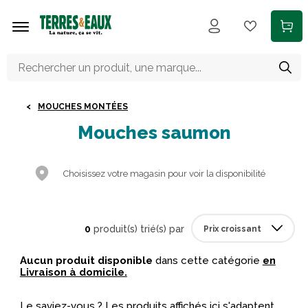
Aller au contenu principal
MOUCHES MONTÉES
Mouches saumon
Choisissez votre magasin pour voir la disponibilité
0
produit(s) trié(s) par
Aucun produit disponible
dans cette catégorie
en
Livraison à domicile.
Le saviez-vous ? Les produits affichés ici s'adaptent