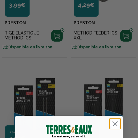
3,99€
4,29€
PRESTON
PRESTON
TIGE ELASTIQUE
METHOD FEEDER ICS
METHOD ICS
XXL
Disponible en livraison
Disponible en livraison
À PARTIR DE
À PARTIR DE
4,29€
4,29€