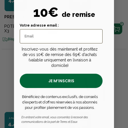
10€
de remise
PRESTON
PRESTON
Votre adresse email :
POTENCES RIGIDES
POTENCES SOUPLES
X3
X3
Disponible en livraison
Disponible en livraison
Inscrivez-vous dès maintenant et profitez
de vos 10€ de remise dès 69€ d'achats
(valable uniquement en livraison à
domicile)
JE M’INSCRIS
Bénéficiez de contenus exclusifs, de conseils
d’experts et d’offres réservées à nos abonnés
pour profiter pleinement de vos passions.
En entrant votre email, vous consentez à recevoir des
À PARTIR DE
À PARTIR DE
communications de la part de Terres et Eaux
4,49€
4,99€