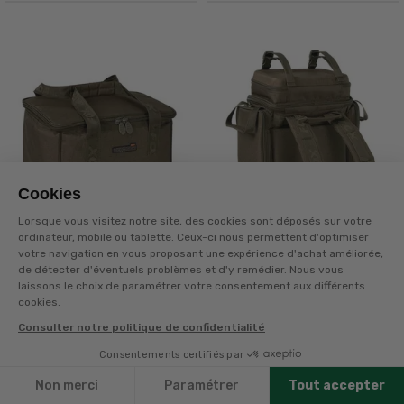
Cookies
Lorsque vous visitez notre site, des cookies sont déposés sur votre
34,99€
69,99€
ordinateur, mobile ou tablette. Ceux-ci nous permettent d'optimiser
votre navigation en vous proposant une expérience d'achat améliorée,
de détecter d'éventuels problèmes et d'y remédier. Nous vous
laissons le choix de paramétrer votre consentement aux différents
FOX
FOX
cookies.
SAC ISOTHERME
SAC A DOS VOYAGER
Consulter notre politique de confidentialité
VOYAGER
Consentements certifiés par
+
30
points
sur la carte
+
60
points
sur la carte
Filtres
Non merci
Paramétrer
Tout accepter
Disponible en livraison
Disponible en livraison