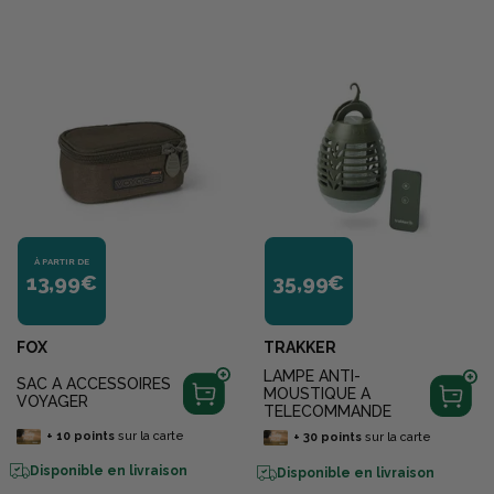
À PARTIR DE
13,99€
35,99€
FOX
TRAKKER
LAMPE ANTI-
SAC A ACCESSOIRES
MOUSTIQUE A
VOYAGER
TELECOMMANDE
+
10
points
sur la carte
+
30
points
sur la carte
Disponible en livraison
Disponible en livraison