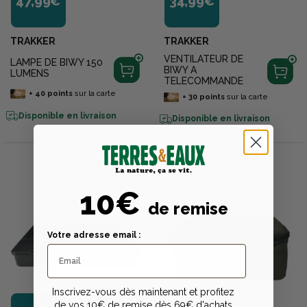
47,99€
34,99€
TRAKKER
TRAKKER
VENTILATEUR DE
LAMPE DE BIWY 150
BIWY A
LUMENS
TELECOMMANDE
+
40
points
sur la carte
+
30
points
sur la carte
Disponible en livraison
Disponible en livraison
10€
de remise
Votre adresse email :
Inscrivez-vous dès maintenant et profitez
de vos 10€ de remise dès 69€ d'achats