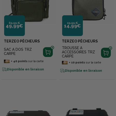
69,99 €
19,99 €
49,99€
14,99€
TERZEO PÊCHEURS
TERZEO PÊCHEURS
TROUSSE A
SAC A DOS TRZ
ACCESSOIRES TRZ
CARPE
CARPE
+
40
points
sur la carte
+
10
points
sur la carte
Disponible en livraison
Disponible en livraison