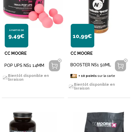
À PARTIR DE
9,49€
10,99€
CC MOORE
CC MOORE
BOOSTER NS1 50ML
POP UPS NS1 14MM
Bientôt disponible en
+
10
points
sur la carte
livraison
Bientôt disponible en
livraison