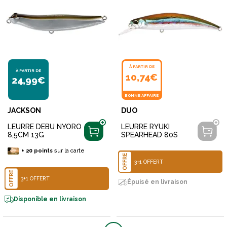
À PARTIR DE
À PARTIR DE
10,74€
24,99€
BONNE AFFAIRE
JACKSON
DUO
LEURRE DEBU NYORO
LEURRE RYUKI
8,5CM 13G
SPEARHEAD 80S
+
20
points
sur la carte
OFFRE
3+1 OFFERT
OFFRE
3+1 OFFERT
Épuisé en livraison
Disponible en livraison