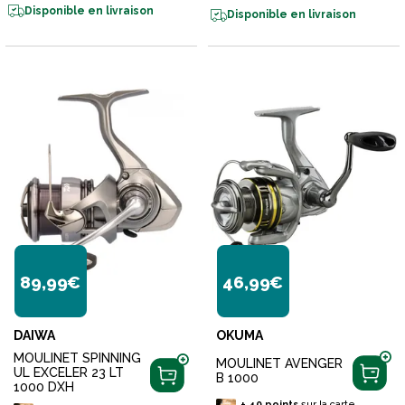
Disponible en livraison
Disponible en livraison
89,99€
46,99€
DAIWA
OKUMA
MOULINET SPINNING
MOULINET AVENGER
UL EXCELER 23 LT
B 1000
1000 DXH
+
40
points
sur la carte