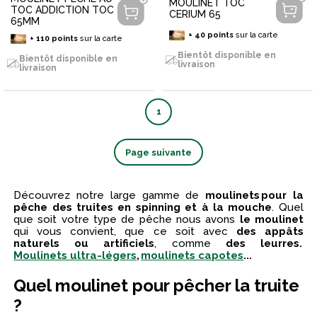
MOULINET TOC
TOC ADDICTION TOC
CERIUM 65
65MM
+
40
points
sur la carte
+
110
points
sur la carte
Bientôt disponible en
Bientôt disponible en
livraison
livraison
1
Page suivante
Découvrez notre large gamme de
moulinets
pour la
pêche des truites
en
spinning
et à la mouche
.
Quel
que soit votre type de pêche nous avons
le moulinet
qui vous convient
, que ce soit avec
des appâts
naturels ou artificiels
, comme
des leurres
.
Moulinets
ultra-légers
,
moulinets c
a
potes
...
Quel moulinet pour pêcher la truite
?