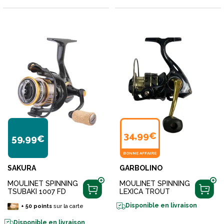
34,99€
59,99€
BONNE AFFAIRE
SAKURA
GARBOLINO
MOULINET SPINNING
MOULINET SPINNING
TSUBAKI 1007 FD
LEXICA TROUT
Disponible en livraison
+
50
points
sur la carte
Disponible en livraison