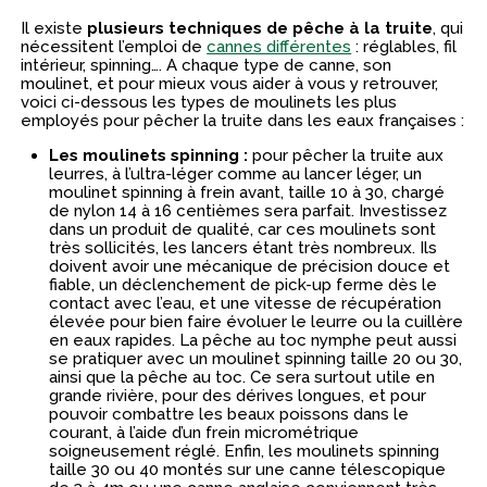
Il existe
plusieurs techniques de pêche à la truite
, qui
nécessitent l’emploi de
cannes différentes
: réglables, fil
intérieur, spinning…. A chaque type de canne, son
moulinet, et pour mieux vous aider à vous y retrouver,
voici ci-dessous les types de moulinets les plus
employés pour pêcher la truite dans les eaux françaises :
Les moulinets spinning :
pour pêcher la truite aux
leurres, à l’ultra-léger comme au lancer léger, un
moulinet spinning à frein avant, taille 10 à 30, chargé
de nylon 14 à 16 centièmes sera parfait. Investissez
dans un produit de qualité, car ces moulinets sont
très sollicités, les lancers étant très nombreux. Ils
doivent avoir une mécanique de précision douce et
fiable, un déclenchement de pick-up ferme dès le
contact avec l’eau, et une vitesse de récupération
élevée pour bien faire évoluer le leurre ou la cuillère
en eaux rapides. La pêche au toc nymphe peut aussi
se pratiquer avec un moulinet spinning taille 20 ou 30,
ainsi que la pêche au toc. Ce sera surtout utile en
grande rivière, pour des dérives longues, et pour
pouvoir combattre les beaux poissons dans le
courant, à l’aide d’un frein micrométrique
soigneusement réglé. Enfin, les moulinets spinning
taille 30 ou 40 montés sur une canne télescopique