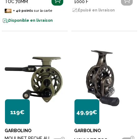
TOC 70MM
1000 F
Épuisé en livraison
+
40
points
sur la carte
Disponible en livraison
119€
49,99€
GARBOLINO
GARBOLINO
MOULINET PECHE AU