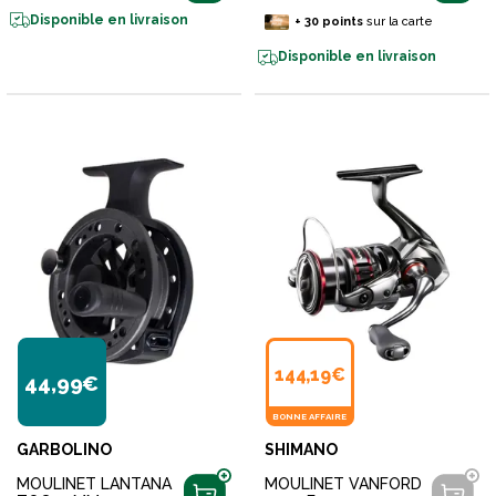
Disponible en livraison
+
30
points
sur la carte
Disponible en livraison
144,19€
44,99€
BONNE AFFAIRE
GARBOLINO
SHIMANO
MOULINET LANTANA
MOULINET VANFORD