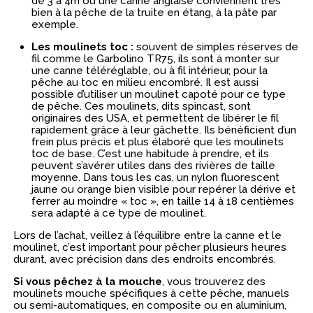
de 3 à 4m ou une canne anglaise conviennent très
bien à la pêche de la truite en étang, à la pâte par
exemple.
Les moulinets toc :
souvent de simples réserves de
fil comme le Garbolino TR75, ils sont à monter sur
une canne téléréglable, ou à fil intérieur, pour la
pêche au toc en milieu encombré. Il est aussi
possible d’utiliser un moulinet capoté pour ce type
de pêche. Ces moulinets, dits spincast, sont
originaires des USA, et permettent de libérer le fil
rapidement grâce à leur gâchette. Ils bénéficient d’un
frein plus précis et plus élaboré que les moulinets
toc de base. C’est une habitude à prendre, et ils
peuvent s’avérer utiles dans des rivières de taille
moyenne. Dans tous les cas, un nylon fluorescent
jaune ou orange bien visible pour repérer la dérive et
ferrer au moindre « toc », en taille 14 à 18 centièmes
sera adapté à ce type de moulinet.
Lors de l’achat, veillez à l’équilibre entre la canne et le
moulinet, c’est important pour pêcher plusieurs heures
durant, avec précision dans des endroits encombrés.
Si vous pêchez à la mouche
, vous trouverez des
moulinets mouche spécifiques à cette pêche, manuels
ou semi-automatiques, en composite ou en aluminium,