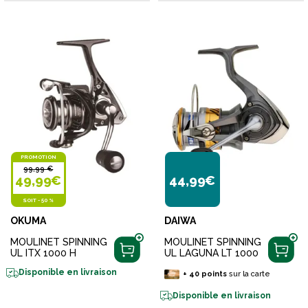
PROMOTION
99,99 €
49,99€
44,99€
SOIT
-
50 %
OKUMA
DAIWA
MOULINET SPINNING
MOULINET SPINNING
UL ITX 1000 H
UL LAGUNA LT 1000
Disponible en livraison
+
40
points
sur la carte
Disponible en livraison