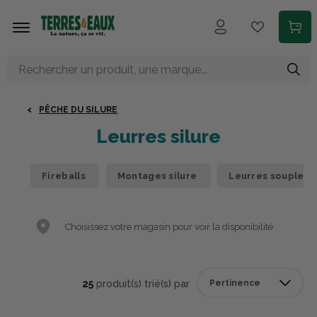
Aller au contenu principal
PÊCHE DU SILURE
Leurres silure
Fireballs
Montages silure
Leurres souples s
Choisissez votre magasin pour voir la disponibilité
25
produit(s) trié(s) par