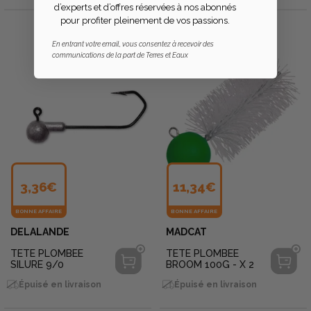
d’experts et d’offres réservées à nos abonnés
pour profiter pleinement de vos passions.
En entrant votre email, vous consentez à recevoir des
communications de la part de Terres et Eaux
3,36€
11,34€
BONNE AFFAIRE
BONNE AFFAIRE
DELALANDE
MADCAT
TETE PLOMBEE
TETE PLOMBEE
SILURE 9/0
BROOM 100G - X 2
Épuisé en livraison
Épuisé en livraison