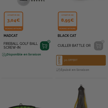
À PARTIR DE
À PARTIR DE
3,04€
8,95€
BONNE AFFAIRE
BONNE AFFAIRE
MADCAT
BLACK CAT
FIREBALL GOLF BALL
CUILLER BATTLE OR
SCREW-IN
Disponible en livraison
OFFRE
3+1 OFFERT
Épuisé en livraison