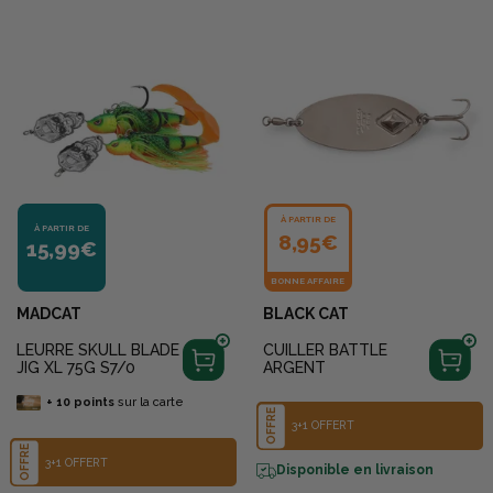
À PARTIR DE
À PARTIR DE
8,95€
15,99€
BONNE AFFAIRE
MADCAT
BLACK CAT
LEURRE SKULL BLADE
CUILLER BATTLE
JIG XL 75G S7/0
ARGENT
+
10
points
sur la carte
OFFRE
3+1 OFFERT
OFFRE
3+1 OFFERT
Disponible en livraison