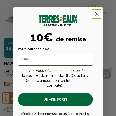
10€
de remise
À PARTIR DE
À PARTIR DE
7,92€
14,99€
Votre adresse email :
BONNE AFFAIRE
MADCAT
MADCAT
Inscrivez-vous dès maintenant et profitez
LEURRE SKULL BLADE
MONTAGE GOLF BALL
de vos 10€ de remise dès 69€ d'achats
JIG XL 55G S7/0
JIG SYSTEM
(valable uniquement en livraison à
Épuisé en livraison
+
10
points
sur la carte
domicile)
OFFRE
3+1 OFFERT
JE M’INSCRIS
Bientôt disponible en
livraison
Bénéficiez de contenus exclusifs, de conseils