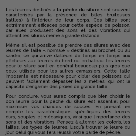
Les leurres destinés à
la pêche du silure
sont souvent
caractérisés par la présence de billes bruiteuses
(rattles) à l'intérieur de leur corps. Ces billes sont
extrêmement efficaces pour cette espèce de poisson,
car elles produisent des sons et des vibrations qui
attirent les silures même à grande distance.
Même s’il est possible de prendre des silures avec des
leurres de taille « normale » destinés au brochet ou au
sandre, ce qui arrive d’ailleurs de temps en temps aux
pêcheurs aux leurres du bord ou en bateau, les leurres
pour le silure sont en général beaucoup plus gros que
ceux utilisés pour les autres carnassiers. Cette taille
imposante est nécessaire pour cibler des poissons qui
peuvent facilement dépasser les 2 mètres, qui ont la
capacité d'engamer des proies de grande taille.
Pour conclure, vous aurez compris que bien choisir le
bon leurre pour la pêche du silure est essentiel pour
maximiser vos chances de succès. En prenant en
compte les caractéristiques spécifiques des leurres
durs, souples et mécaniques, ainsi que l’importance des
sons et des vibrations. Pensez à alterner les coloris, les
tailles, les types de leurres, jusqu’à trouver le leurre du
jour, celui qui vous fera réussir votre partie de pêche.