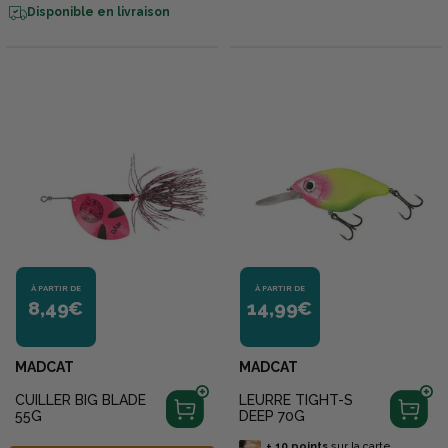
Disponible en livraison
À PARTIR DE
À PARTIR DE
8,49€
14,99€
MADCAT
MADCAT
CUILLER BIG BLADE
LEURRE TIGHT-S
55G
DEEP 70G
+
10
points
sur la carte